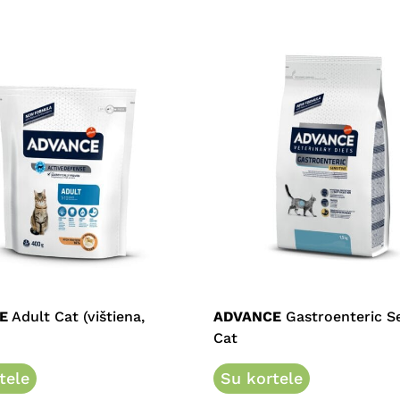
This
product
has
e
multiple
E
Adult Cat (vištiena,
ADVANCE
Gastroenteric Se
.
variants.
Cat
The
tele
options
Su kortele
may