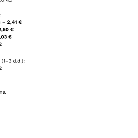
ršyklėje išsaugoti vardą, el. pašto adresą ir interneto
:
įvesti iš naujo, kai kitą kartą vėl norėsiu parašyti
s –
2,41 €
2,50 €
,03 €
€
(1–3 d.d.):
€
ms.