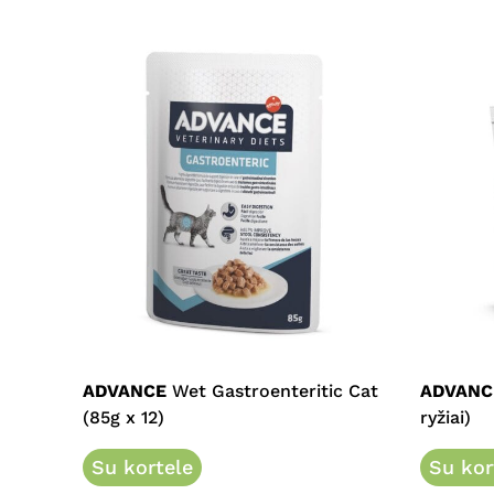
This
product
has
multipl
ADVANCE
Wet Gastroenteritic Cat
ADVANC
variants
(85g x 12)
ryžiai)
The
Su kortele
options
Su kor
may