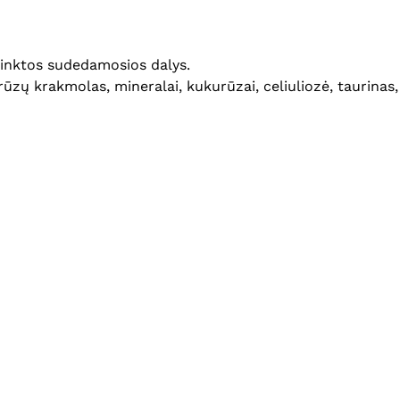
rinktos sudedamosios dalys.
ukurūzų krakmolas, mineralai, kukurūzai, celiuliozė, taurinas