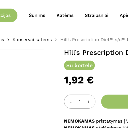
Krepšelis
Būkite pirmas aprašęs “
cijos
Šunims
Katėms
Straipsniai
Api
El. pašto adresas nebu
Jūsų įvertinimas
*
ms
Konservai katėms
Hill’s Prescription Diet™ s/d™ 
Hill’s Prescription
Jūsų atsiliepimas
*
Su kortele
1,92
€
Pavadinimas
*
NEMOKAMAS
pristatymas į
NEMOKAMAS
atsiėmimas K