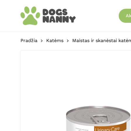
Skip
to
Ak
main
content
Pradžia
Katėms
Maistas ir skanėstai katė