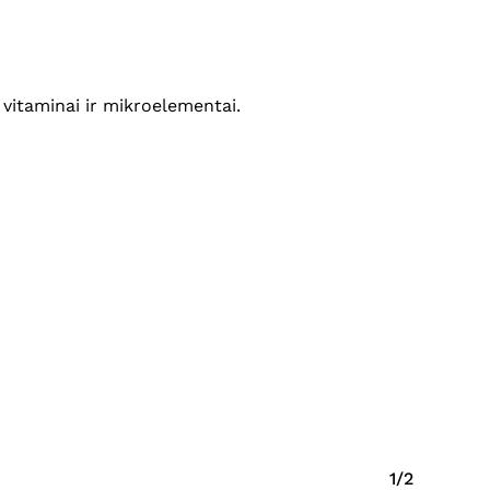
, vitaminai ir mikroelementai.
Krepšelyje nėra produktų.
Eiti Į Parduotuvę
1/2