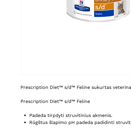
Prescription Diet™ s/d™ Feline sukurtas veterina
Prescription Diet™ s/d™ Feline
Padeda tirpdyti struvitinius akmenis.
Rūgštus šlapimo pH padeda padidinti struvit