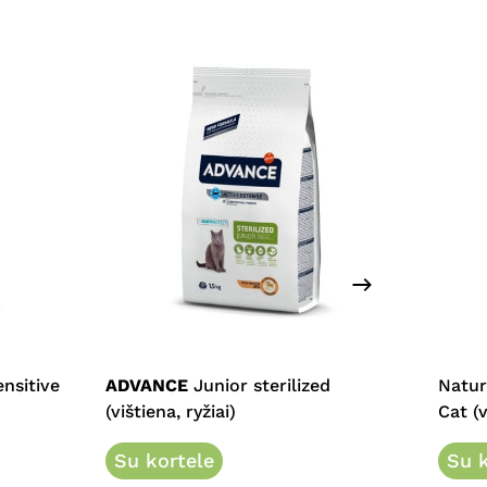
This
product
has
multiple
nsitive
ADVANCE
Junior sterilized
Natur
variants.
(vištiena, ryžiai)
Cat (v
The
options
Su kortele
Su k
may