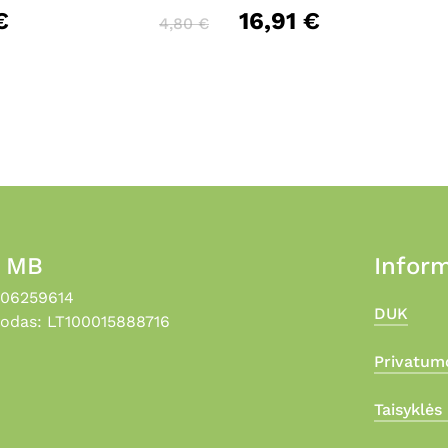
€
16,91
€
be
4,80
€
chosen
on
the
product
page
, MB
Inform
306259614
DUK
odas: LT100015888716
Privatumo
Taisyklės 