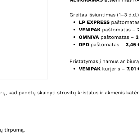
Noriu savo interneto na
Greitas išsiuntimas (1–3 d.d.)
puslapį, kad jų nebereiktų 
LP EXPRESS
paštomata
komentarą.
VENIPAK
paštomatas –
OMNIVA
paštomatas –
3
DPD
paštomatas –
3,45 
Pristatymas į namus ar biurą 
VENIPAK
kurjeris –
7,01 
rų, kad padėtų skaidyti struvitų kristalus ir akmenis katė
ų tirpumą.