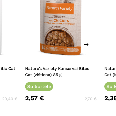
itic Cat
Nature’s Variety Konservai Bites
Natur
Cat (vištiena) 85 g
Cat (
Su kortele
Su k
2,57
€
2,3
20,40
€
2,70
€