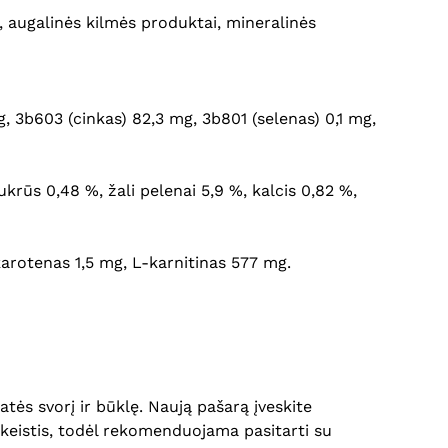
i, augalinės kilmės produktai, mineralinės
, 3b603 (cinkas) 82,3 mg, 3b801 (selenas) 0,1 mg,
ukrūs 0,48 %, žali pelenai 5,9 %, kalcis 0,82 %,
arotenas 1,5 mg, L-karnitinas 577 mg.
tės svorį ir būklę. Naują pašarą įveskite
i keistis, todėl rekomenduojama pasitarti su