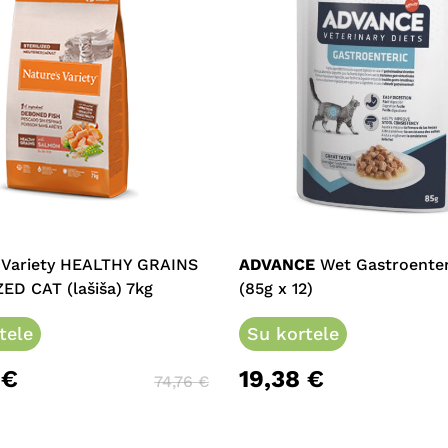
s Variety HEALTHY GRAINS
ADVANCE
Wet Gastroenter
ED CAT (lašiša) 7kg
(85g x 12)
tele
Su kortele
2
€
19,38
€
74,76
€