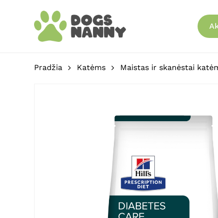
Skip
to
Ak
main
content
Pradžia
Katėms
Maistas ir skanėstai katė