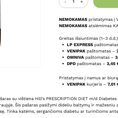
Noriu savo interneto na
puslapį, kad jų nebereiktų 
NEMOKAMAS
komentarą.
pristatymas į
NEMOKAMAS
atsiėmimas K
Greitas išsiuntimas (1–3 d.d.)
LP EXPRESS
paštomata
VENIPAK
paštomatas –
OMNIVA
paštomatas –
3
DPD
paštomatas –
3,45 
Pristatymas į namus ar biurą 
VENIPAK
kurjeris –
7,01 
ašaras su vištiena Hill‘s PRESCRIPTION DIET m/d Diabetes 
kraujyje. Šis pašaras pasižymi dideliu baltymų ir mažesniu 
masę. Tinka katėms, sergančioms diabetu ar turinčioms ants