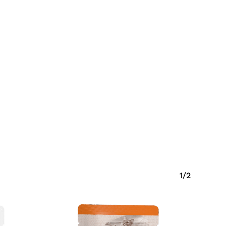
Krepšelyje nėra produktų.
Eiti Į Parduotuvę
1/2