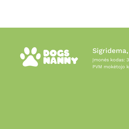
the
product
page
Sigridema
Įmonės kodas: 
PVM mokėtojo k