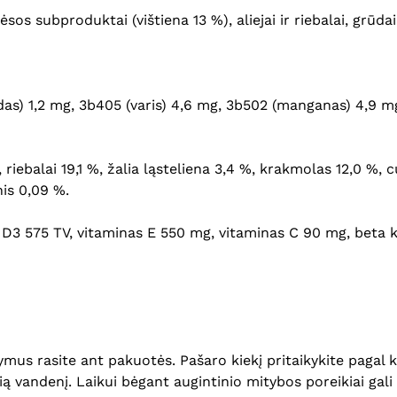
os subproduktai (vištiena 13 %), aliejai ir riebalai, grūda
das) 1,2 mg, 3b405 (varis) 4,6 mg, 3b502 (manganas) 4,9 mg
 riebalai 19,1 %, žalia ląsteliena 3,4 %, krakmolas 12,0 %, c
nis 0,09 %.
 D3 575 TV, vitaminas E 550 mg, vitaminas C 90 mg, beta k
us rasite ant pakuotės. Pašaro kiekį pritaikykite pagal ka
ežią vandenį. Laikui bėgant augintinio mitybos poreikiai gal