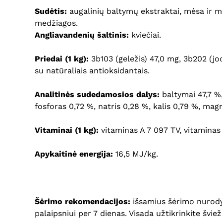
Sudėtis:
augalinių baltymų ekstraktai, mėsa ir mės
medžiagos.
Angliavandenių šaltinis:
kviečiai.
Priedai (1 kg):
3b103 (geležis) 47,0 mg, 3b202 (jo
su natūraliais antioksidantais.
Analitinės sudedamosios dalys:
baltymai 47,7 %,
fosforas 0,72 %, natris 0,28 %, kalis 0,79 %, mag
Vitaminai (1 kg):
vitaminas A 7 097 TV, vitaminas
Apykaitinė energija:
16,5 MJ/kg.
Šėrimo rekomendacijos:
išsamius šėrimo nurodym
palaipsniui per 7 dienas. Visada užtikrinkite švi