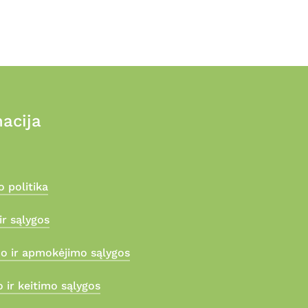
acija
 politika
ir sąlygos
mo ir apmokėjimo sąlygos
 ir keitimo sąlygos