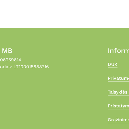
, MB
Inform
306259614
DUK
odas: LT100015888716
Privatumo
Taisyklės 
Pristaty
Grąžinimo