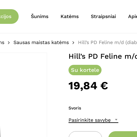
Krepšelis
Būkite pirmas aprašęs “
cijos
Šunims
Katėms
Straipsniai
Api
El. pašto adresas nebu
Jūsų įvertinimas
*
ms
Sausas maistas katėms
Hill’s PD Feline m/d (diab
Hill’s PD Feline m/
Jūsų atsiliepimas
*
Su kortele
19,84
€
Svoris
Pavadinimas
*
Pasirinkite savybę