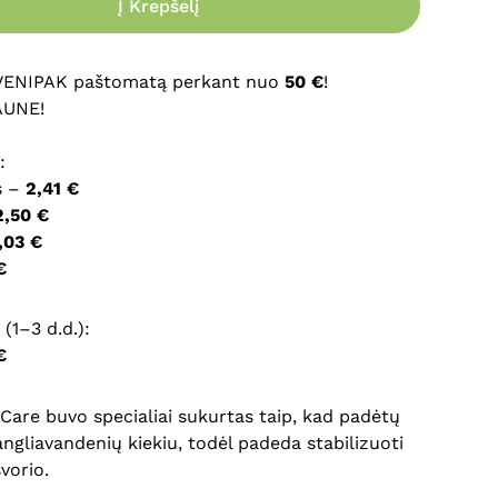
Į Krepšelį
ršyklėje išsaugoti vardą, el. pašto adresą ir interneto
įvesti iš naujo, kai kitą kartą vėl norėsiu parašyti
 VENIPAK paštomatą perkant nuo
50 €
!
AUNE!
:
s –
2,41 €
2,50 €
,03 €
€
(1–3 d.d.):
€
Care buvo specialiai sukurtas taip, kad padėtų
angliavandenių kiekiu, todėl padeda stabilizuoti
vorio.