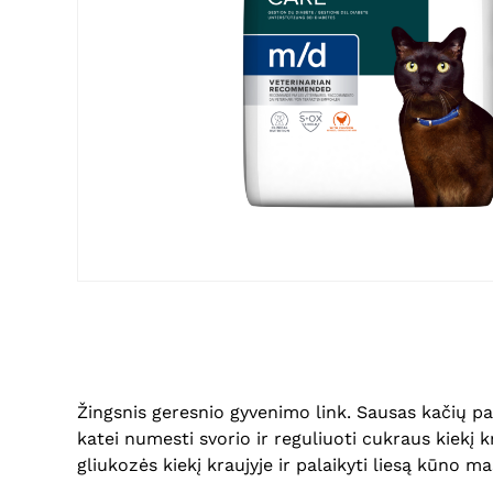
Žingsnis geresnio gyvenimo link. Sausas kačių p
katei numesti svorio ir reguliuoti cukraus kiekį 
gliukozės kiekį kraujyje ir palaikyti liesą kūno 