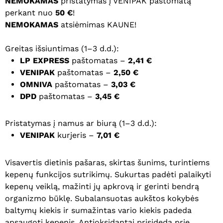
NEMOKAMAS
pristatymas į VENIPAK paštomatą
perkant nuo
50 €
!
NEMOKAMAS
atsiėmimas KAUNE!
Greitas išsiuntimas (1–3 d.d.):
LP EXPRESS
paštomatas –
2,41 €
VENIPAK
paštomatas –
2,50 €
OMNIVA
paštomatas –
3,03 €
DPD
paštomatas –
3,45 €
Pristatymas į namus ar biurą (1–3 d.d.):
VENIPAK
kurjeris –
7,01 €
Visavertis dietinis pašaras, skirtas šunims, turintiems
kepenų funkcijos sutrikimų. Sukurtas padėti palaikyti
kepenų veiklą, mažinti jų apkrovą ir gerinti bendrą
organizmo būklę. Subalansuotas aukštos kokybės
baltymų kiekis ir sumažintas vario kiekis padeda
apsaugoti kepenis. Antioksidantai prisideda prie