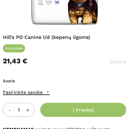
Pavadinimas
*
Hill’s PD Canine l/d (kepenų ligoms)
El. paštas
*
Su kortele
21,43
€
22,56
€
Noriu savo interneto naršyklėje
išsaugoti vardą, el. pašto adresą ir
interneto puslapį, kad jų nebereiktų
Svoris
įvesti iš naujo, kai kitą kartą vėl norėsiu
parašyti komentarą.
Pasirinkite savybę
Į Krepšelį