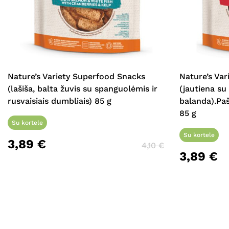
Nature’s Variety Superfood Snacks
Nature’s Va
(lašiša, balta žuvis su spanguolėmis ir
(jautiena su 
rusvaisiais dumbliais) 85 g
balanda).Paš
85 g
Su kortele
Su kortele
3,89
€
4,10
€
3,89
€