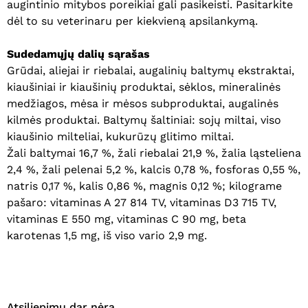
augintinio mitybos poreikiai gali pasikeisti. Pasitarkite
dėl to su veterinaru per kiekvieną apsilankymą.
Sudedamųjų dalių sąrašas
Grūdai, aliejai ir riebalai, augalinių baltymų ekstraktai,
kiaušiniai ir kiaušinių produktai, sėklos, mineralinės
Krepšelyje nėra produktų.
medžiagos, mėsa ir mėsos subproduktai, augalinės
kilmės produktai. Baltymų šaltiniai: sojų miltai, viso
Eiti Į Parduotuvę
kiaušinio milteliai, kukurūzų glitimo miltai.
Žali baltymai 16,7 %, žali riebalai 21,9 %, žalia ląsteliena
2,4 %, žali pelenai 5,2 %, kalcis 0,78 %, fosforas 0,55 %,
natris 0,17 %, kalis 0,86 %, magnis 0,12 %; kilograme
pašaro: vitaminas A 27 814 TV, vitaminas D3 715 TV,
vitaminas E 550 mg, vitaminas C 90 mg, beta
karotenas 1,5 mg, iš viso vario 2,9 mg.
Atsiliepimų dar nėra.