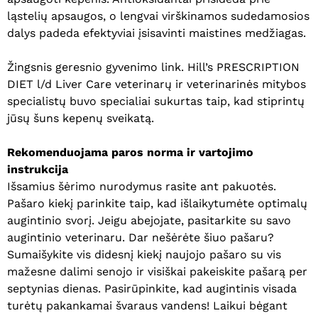
ląstelių apsaugos, o lengvai virškinamos sudedamosios
dalys padeda efektyviai įsisavinti maistines medžiagas.
Žingsnis geresnio gyvenimo link. Hill’s PRESCRIPTION
DIET l/d Liver Care veterinarų ir veterinarinės mitybos
specialistų buvo specialiai sukurtas taip, kad stiprintų
jūsų šuns kepenų sveikatą.
Rekomenduojama paros norma ir vartojimo
instrukcija
Išsamius šėrimo nurodymus rasite ant pakuotės.
Pašaro kiekį parinkite taip, kad išlaikytumėte optimalų
augintinio svorį. Jeigu abejojate, pasitarkite su savo
augintinio veterinaru. Dar nešėrėte šiuo pašaru?
Sumaišykite vis didesnį kiekį naujojo pašaro su vis
mažesne dalimi senojo ir visiškai pakeiskite pašarą per
septynias dienas. Pasirūpinkite, kad augintinis visada
turėtų pakankamai švaraus vandens! Laikui bėgant