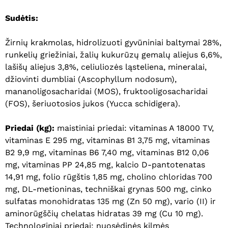
Sudėtis:
Žirnių krakmolas, hidrolizuoti gyvūniniai baltymai 28%,
runkelių griežiniai, žalių kukurūzų gemalų aliejus 6,6%,
lašišų aliejus 3,8%, celiuliozės ląsteliena, mineralai,
džiovinti dumbliai (Ascophyllum nodosum),
mananoligosacharidai (MOS), fruktooligosacharidai
(FOS), šeriuotosios jukos (Yucca schidigera).
Priedai (kg):
maistiniai priedai: vitaminas A 18000 TV,
vitaminas E 295 mg, vitaminas B1 3,75 mg, vitaminas
B2 9,9 mg, vitaminas B6 7,40 mg, vitaminas B12 0,06
mg, vitaminas PP 24,85 mg, kalcio D-pantotenatas
14,91 mg, folio rūgštis 1,85 mg, cholino chloridas 700
Krepšelyje nėra produktų.
mg, DL-metioninas, techniškai grynas 500 mg, cinko
sulfatas monohidratas 135 mg (Zn 50 mg), vario (II) ir
Eiti Į Parduotuvę
aminorūgščių chelatas hidratas 39 mg (Cu 10 mg).
Technologiniai priedai: nuosėdinės kilmės