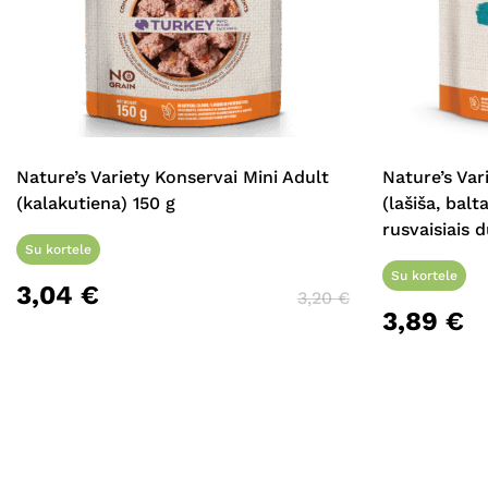
Nature’s Variety Konservai Mini Adult
Nature’s Va
(kalakutiena) 150 g
(lašiša, bal
rusvaisiais 
Su kortele
Su kortele
3,04
€
3,20
€
3,89
€