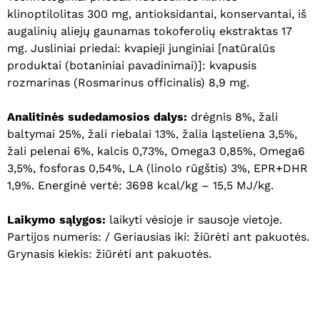
klinoptilolitas 300 mg, antioksidantai, konservantai, iš
augalinių aliejų gaunamas tokoferolių ekstraktas 17
mg. Jusliniai priedai: kvapieji junginiai [natūralūs
produktai (botaniniai pavadinimai)]: kvapusis
rozmarinas (Rosmarinus officinalis) 8,9 mg.
Analitinės sudedamosios dalys:
drėgnis 8%, žali
baltymai 25%, žali riebalai 13%, žalia ląsteliena 3,5%,
žali pelenai 6%, kalcis 0,73%, Omega3 0,85%, Omega6
3,5%, fosforas 0,54%, LA (linolo rūgštis) 3%, EPR+DHR
1,9%. Energinė vertė: 3698 kcal/kg – 15,5 MJ/kg.
Laikymo sąlygos:
laikyti vėsioje ir sausoje vietoje.
Partijos numeris: / Geriausias iki: žiūrėti ant pakuotės.
Grynasis kiekis: žiūrėti ant pakuotės.