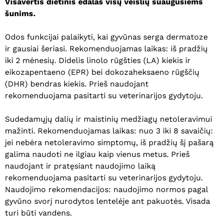
Visavertis dietinis ėdalas visų veislių suaugusiems
šunims.
Odos funkcijai palaikyti, kai gyvūnas serga dermatoze
ir gausiai šeriasi. Rekomenduojamas laikas: iš pradžių
iki 2 mėnesių. Didelis linolo rūgšties (LA) kiekis ir
eikozapentaeno (EPR) bei dokozaheksaeno rūgščių
(DHR) bendras kiekis. Prieš naudojant
rekomenduojama pasitarti su veterinarijos gydytoju.
Sudedamųjų dalių ir maistinių medžiagų netoleravimui
mažinti. Rekomenduojamas laikas: nuo 3 iki 8 savaičių:
jei nebėra netoleravimo simptomų, iš pradžių šį pašarą
galima naudoti ne ilgiau kaip vienus metus. Prieš
naudojant ir pratęsiant naudojimo laiką
rekomenduojama pasitarti su veterinarijos gydytoju.
Naudojimo rekomendacijos: naudojimo normos pagal
gyvūno svorį nurodytos lentelėje ant pakuotės. Visada
turi būti vandens.