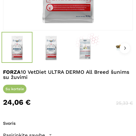
Pavadinimas
*
El. paštas
*
FORZA
10 VetDiet ULTRA DERMO All Breed šunims
Noriu savo interneto naršyklėje
su žuvimi
išsaugoti vardą, el. pašto adresą ir
interneto puslapį, kad jų nebereiktų
Su kortele
įvesti iš naujo, kai kitą kartą vėl norėsiu
24,06
€
parašyti komentarą.
25,33
€
Svoris
Pasirinkite savybę