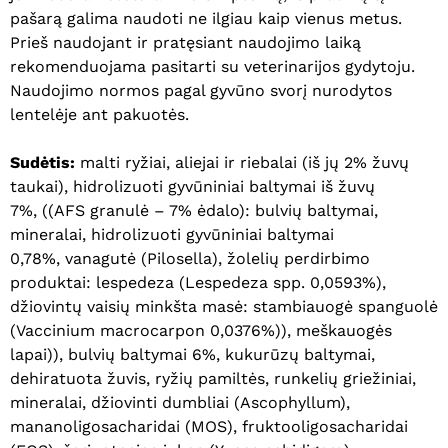
pašarą galima naudoti ne ilgiau kaip vienus metus.
Prieš naudojant ir pratęsiant naudojimo laiką
rekomenduojama pasitarti su veterinarijos gydytoju.
Naudojimo normos pagal gyvūno svorį nurodytos
lentelėje ant pakuotės.
Sudėtis:
malti ryžiai, aliejai ir riebalai (iš jų 2% žuvų
taukai), hidrolizuoti gyvūniniai baltymai iš žuvų
7%, ((AFS granulė – 7% ėdalo): bulvių baltymai,
mineralai, hidrolizuoti gyvūniniai baltymai
0,78%, vanagutė (Pilosella), žolelių perdirbimo
produktai: lespedeza (Lespedeza spp. 0,0593%),
džiovintų vaisių minkšta masė: stambiauogė spanguolė
(Vaccinium macrocarpon 0,0376%)), meškauogės
lapai)), bulvių baltymai 6%, kukurūzų baltymai,
dehiratuota žuvis, ryžių pamiltės, runkelių griežiniai,
mineralai, džiovinti dumbliai (Ascophyllum),
mananoligosacharidai (MOS), fruktooligosacharidai