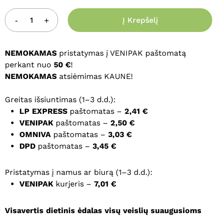
Į Krepšelį
NEMOKAMAS
pristatymas į VENIPAK paštomatą
perkant nuo
50 €
!
NEMOKAMAS
atsiėmimas KAUNE!
Greitas išsiuntimas (1–3 d.d.):
LP EXPRESS
paštomatas –
2,41 €
VENIPAK
paštomatas –
2,50 €
OMNIVA
paštomatas –
3,03 €
DPD
paštomatas –
3,45 €
Pristatymas į namus ar biurą (1–3 d.d.):
VENIPAK
kurjeris –
7,01 €
Visavertis dietinis ėdalas visų veislių suaugusioms