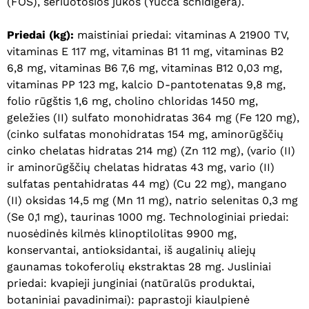
(FOS), šeriuotosios jukos (Yucca schidigera).
Priedai (kg):
maistiniai priedai: vitaminas A 21900 TV,
vitaminas E 117 mg, vitaminas B1 11 mg, vitaminas B2
Krepšelyje nėra produktų.
6,8 mg, vitaminas B6 7,6 mg, vitaminas B12 0,03 mg,
vitaminas PP 123 mg, kalcio D-pantotenatas 9,8 mg,
Eiti Į Parduotuvę
folio rūgštis 1,6 mg, cholino chloridas 1450 mg,
geležies (II) sulfato monohidratas 364 mg (Fe 120 mg),
(cinko sulfatas monohidratas 154 mg, aminorūgščių
cinko chelatas hidratas 214 mg) (Zn 112 mg), (vario (II)
ir aminorūgščių chelatas hidratas 43 mg, vario (II)
sulfatas pentahidratas 44 mg) (Cu 22 mg), mangano
(II) oksidas 14,5 mg (Mn 11 mg), natrio selenitas 0,3 mg
(Se 0,1 mg), taurinas 1000 mg. Technologiniai priedai:
nuosėdinės kilmės klinoptilolitas 9900 mg,
konservantai, antioksidantai, iš augalinių aliejų
gaunamas tokoferolių ekstraktas 28 mg. Jusliniai
priedai: kvapieji junginiai (natūralūs produktai,
botaniniai pavadinimai): paprastoji kiaulpienė