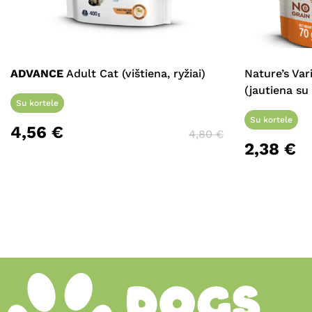
ADVANCE
Adult Cat (vištiena, ryžiai)
Nature’s Var
(jautiena su 
Su kortele
Su kortele
4,56
€
4,80
€
2,38
€