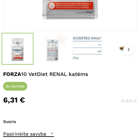
Pavadinimas
*
El. paštas
*
Noriu savo interneto naršyklėje
FORZA
10 VetDiet RENAL katėms
išsaugoti vardą, el. pašto adresą ir
interneto puslapį, kad jų nebereiktų
Su kortele
įvesti iš naujo, kai kitą kartą vėl norėsiu
parašyti komentarą.
6,31
€
6,64
€
Svoris
Pasirinkite savybę