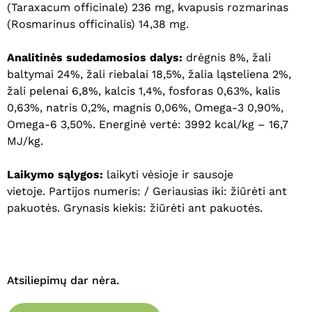
(Taraxacum officinale) 236 mg, kvapusis rozmarinas
(Rosmarinus officinalis) 14,38 mg.
Analitinės sudedamosios dalys:
drėgnis 8%, žali
baltymai 24%, žali riebalai 18,5%, žalia ląsteliena 2%,
žali pelenai 6,8%, kalcis 1,4%, fosforas 0,63%, kalis
0,63%, natris 0,2%, magnis 0,06%, Omega-3 0,90%,
Omega-6 3,50%. Energinė vertė: 3992 kcal/kg – 16,7
MJ/kg.
Laikymo sąlygos:
laikyti vėsioje ir sausoje
vietoje. Partijos numeris: / Geriausias iki: žiūrėti ant
pakuotės. Grynasis kiekis: žiūrėti ant pakuotės.
Atsiliepimų dar nėra.