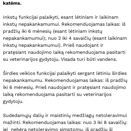
katėms.
Inkstų funkcijai palaikyti, esant lėtiniam ir laikinam
inkstų nepakankamumui. Rekomenduojamas laikas: iš
pradžių iki 6 mėnesių (esant lėtiniam inkstų
nepakankamumui); nuo 2 iki 4 savaičių (esant laikinam
inkstų nepakankamumui). Prieš naudojant ir
pratęsiant naudojimo laiką rekomenduojama pasitarti
su veterinarijos gydytoju. Visada turi būti vandens.
Širdies veiklos funkcijai palaikyti sergant lėtiniu širdies
nepakankamumu. Rekomenduojamas laikas: iš pradžių
iki 6 mėnesių. Prieš naudojant ir pratęsiant naudojimo
laiką rekomenduojama pasitarti su veterinarijos
gydytoju.
Sudedamųjų dalių ir maistinių medžiagų netoleravimui
mažinti. Rekomenduojamas laikas: nuo 3 iki 8 savaičių:
jei nebėra netoleravimo simptomų, iš pradžių šį