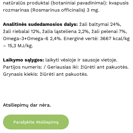
natūralūs produktai (botaniniai pavadinimai): kvapusis
rozmarinas (Rosmarinus officinalis) 3 mg.
Krepšelyje nėra produktų.
Analitinės sudedamosios dalys:
žali baltymai 24%,
žali riebalai 12%, žalia ląsteliena 2,2%, žali pelenai 7%,
Eiti Į Parduotuvę
Omega-3+Omega-6 2,4%. Energinė vertė: 3667 kcal/kg
– 15,3 MJ/kg.
Laikymo sąlygos:
laikyti vėsioje ir sausoje vietoje.
Partijos numeris: / Geriausias iki: žiūrėti ant pakuotės.
Grynasis kiekis: žiūrėti ant pakuotės.
Atsiliepimų dar nėra.
Parašykite Atsiliepimą