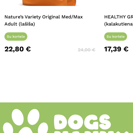
Nature’s Variety Original Med/Max
HEALTHY GR
Adult (lašiša)
(kalakutiena
Su kortele
Su kortele
22,80
€
17,39
€
24,00
€