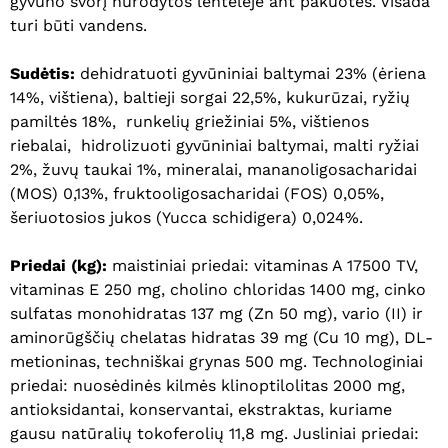
gyvūno svorį nurodytos lentelėje ant pakuotės. Visada
turi būti vandens.
Sudėtis:
dehidratuoti gyvūniniai baltymai 23% (ėriena
14%, vištiena), baltieji sorgai 22,5%, kukurūzai, ryžių
pamiltės 18%, runkelių griežiniai 5%, vištienos
riebalai, hidrolizuoti gyvūniniai baltymai, malti ryžiai
2%, žuvų taukai 1%, mineralai, mananoligosacharidai
(MOS) 0,13%, fruktooligosacharidai (FOS) 0,05%,
šeriuotosios jukos (Yucca schidigera) 0,024%.
Priedai (kg):
maistiniai priedai: vitaminas A 17500 TV,
vitaminas E 250 mg, cholino chloridas 1400 mg, cinko
sulfatas monohidratas 137 mg (Zn 50 mg), vario (II) ir
aminorūgščių chelatas hidratas 39 mg (Cu 10 mg), DL-
metioninas, techniškai grynas 500 mg. Technologiniai
priedai: nuosėdinės kilmės klinoptilolitas 2000 mg,
antioksidantai, konservantai, ekstraktas, kuriame
gausu natūralių tokoferolių 11,8 mg. Jusliniai priedai: