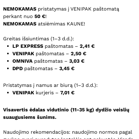
NEMOKAMAS
pristatymas į VENIPAK paštomatą
perkant nuo
50 €
!
NEMOKAMAS
atsiėmimas KAUNE!
Greitas išsiuntimas (1–3 d.d.):
LP EXPRESS
paštomatas –
2,41 €
VENIPAK
paštomatas –
2,50 €
OMNIVA
paštomatas –
3,03 €
DPD
paštomatas –
3,45 €
Pristatymas į namus ar biurą (1–3 d.d.):
VENIPAK
kurjeris –
7,01 €
Visavertis ėdalas
vidutinio (11-35 kg) dydžio veislių
suaugusiems šunims.
Naudojimo rekomendacijos: naudojimo normos pagal