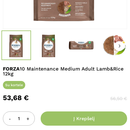
Pavadinimas
*
El. paštas
*
FORZA
10 Maintenance Medium Adult Lamb&Rice
Noriu savo interneto naršyklėje
12kg
išsaugoti vardą, el. pašto adresą ir
interneto puslapį, kad jų nebereiktų
Su kortele
įvesti iš naujo, kai kitą kartą vėl norėsiu
53,68
€
parašyti komentarą.
56,50
€
Į Krepšelį