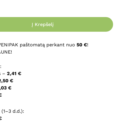
ršyklėje išsaugoti vardą, el. pašto adresą ir interneto
įvesti iš naujo, kai kitą kartą vėl norėsiu parašyti
Į Krepšelį
 VENIPAK paštomatą perkant nuo
50 €
!
AUNE!
:
s –
2,41 €
2,50 €
,03 €
€
(1–3 d.d.):
€