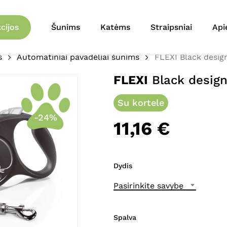
Krepšelis
Būkite pirmas aprašęs 
cijos
Šunims
Katėms
Straipsniai
Api
El. pašto adresas nebu
s
Automatiniai pavadėliai šunims
FLEXI Black desig
Jūsų įvertinimas
*
FLEXI
Black design
Jūsų atsiliepimas
*
Su kortele
-24%
11,16
€
Dydis
Pasirinkite savybę
Pavadinimas
*
Spalva