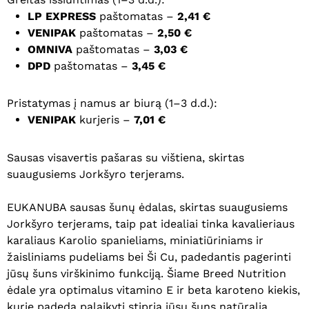
LP EXPRESS
paštomatas –
2,41 €
VENIPAK
paštomatas –
2,50 €
OMNIVA
paštomatas –
3,03 €
DPD
paštomatas –
3,45 €
Pristatymas į namus ar biurą (1–3 d.d.):
VENIPAK
kurjeris –
7,01 €
Sausas visavertis pašaras su vištiena, skirtas
suaugusiems Jorkšyro terjerams.
EUKANUBA sausas šunų ėdalas, skirtas suaugusiems
Jorkšyro terjerams, taip pat idealiai tinka kavalieriaus
karaliaus Karolio spanieliams, miniatiūriniams ir
žaisliniams pudeliams bei Ši Cu, padedantis pagerinti
jūsų šuns virškinimo funkciją. Šiame Breed Nutrition
ėdale yra optimalus vitamino E ir beta karoteno kiekis,
kurie padeda palaikyti stiprią jūsų šuns natūralią