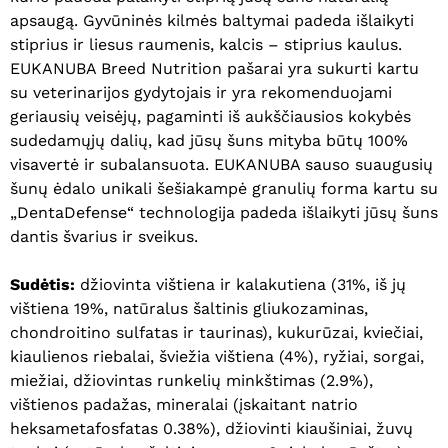
apsaugą. Gyvūninės kilmės baltymai padeda išlaikyti
stiprius ir liesus raumenis, kalcis – stiprius kaulus.
EUKANUBA Breed Nutrition pašarai yra sukurti kartu
su veterinarijos gydytojais ir yra rekomenduojami
geriausių veisėjų, pagaminti iš aukščiausios kokybės
sudedamųjų dalių, kad jūsų šuns mityba būtų 100%
visavertė ir subalansuota. EUKANUBA sauso suaugusių
šunų ėdalo unikali šešiakampė granulių forma kartu su
„DentaDefense“ technologija padeda išlaikyti jūsų šuns
dantis švarius ir sveikus.
Sudėtis:
džiovinta vištiena ir kalakutiena (31%, iš jų
vištiena 19%, natūralus šaltinis gliukozaminas,
chondroitino sulfatas ir taurinas), kukurūzai, kviečiai,
kiaulienos riebalai, šviežia vištiena (4%), ryžiai, sorgai,
miežiai, džiovintas runkelių minkštimas (2.9%),
vištienos padažas, mineralai (įskaitant natrio
heksametafosfatas 0.38%), džiovinti kiaušiniai, žuvų