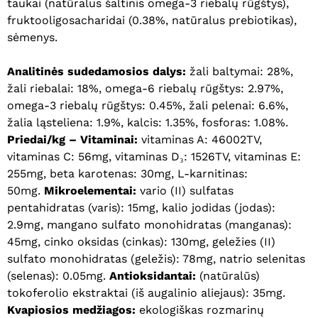
taukai (natūralus šaltinis omega-3 riebalų rūgštys),
fruktooligosacharidai (0.38%, natūralus prebiotikas),
sėmenys.
Analitinės sudedamosios dalys:
žali baltymai: 28%,
žali riebalai: 18%, omega-6 riebalų rūgštys: 2.97%,
omega-3 riebalų rūgštys: 0.45%, žali pelenai: 6.6%,
žalia ląsteliena: 1.9%, kalcis: 1.35%, fosforas: 1.08%.
Priedai
/kg – Vitaminai:
vitaminas A: 46002TV,
vitaminas C: 56mg, vitaminas D₃: 1526TV, vitaminas E:
255mg, beta karotenas: 30mg, L-karnitinas:
Krepšelyje nėra produktų.
50mg.
Mikroelementai:
vario (II) sulfatas
pentahidratas (varis): 15mg, kalio jodidas (jodas):
Eiti Į Parduotuvę
2.9mg, mangano sulfato monohidratas (manganas):
45mg, cinko oksidas (cinkas): 130mg, geležies (II)
sulfato monohidratas (geležis): 78mg, natrio selenitas
(selenas): 0.05mg.
Antioksidantai:
(natūralūs)
tokoferolio ekstraktai (iš augalinio aliejaus): 35mg.
Kvapiosios medžiagos:
ekologiškas rozmarinų