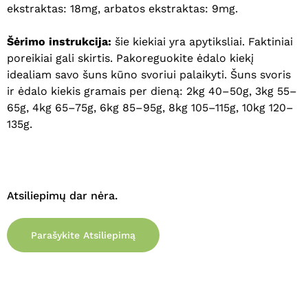
ekstraktas: 18mg, arbatos ekstraktas: 9mg.
Šėrimo instrukcija:
šie kiekiai yra apytiksliai. Faktiniai
poreikiai gali skirtis. Pakoreguokite ėdalo kiekį
idealiam savo šuns kūno svoriui palaikyti. Šuns svoris
ir ėdalo kiekis gramais per dieną: 2kg 40–50g, 3kg 55–
65g, 4kg 65–75g, 6kg 85–95g, 8kg 105–115g, 10kg 120–
135g.
Atsiliepimų dar nėra.
Parašykite Atsiliepimą