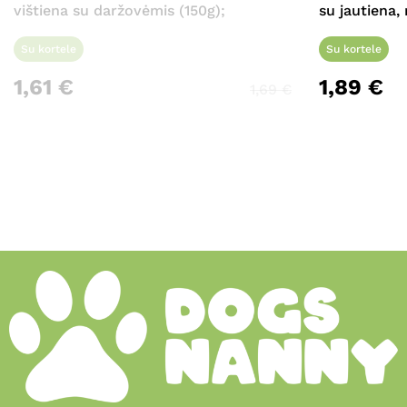
vištiena su daržovėmis (150g);
su jautiena,
Su kortele
Su kortele
1,61
€
1,89
€
1,69
€