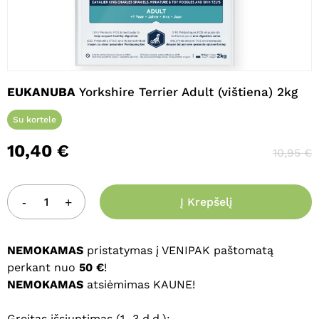
Pavadinimas
*
EUKANUBA
Yorkshire Terrier Adult (vištiena) 2kg
El. paštas
*
Su kortele
10,40
€
10,95
€
Noriu savo interneto naršyklėje
išsaugoti vardą, el. pašto adresą ir
interneto puslapį, kad jų nebereiktų
Į Krepšelį
įvesti iš naujo, kai kitą kartą vėl norėsiu
parašyti komentarą.
NEMOKAMAS
pristatymas į VENIPAK paštomatą
perkant nuo
50 €
!
NEMOKAMAS
atsiėmimas KAUNE!
Greitas išsiuntimas (1–3 d.d.):