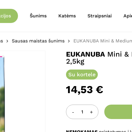
Krepšelis
Būkite pirmas aprašęs 
cijos
Šunims
Katėms
Straipsniai
Api
ryžiai) 2,5kg”
El. pašto adresas nebu
ms
Sausas maistas šunims
EUKANUBA Mini & Medium A
Jūsų įvertinimas
*
EUKANUBA
Mini & 
2,5kg
Jūsų atsiliepimas
*
Su kortele
14,53
€
Pavadinimas
*
NEMOKAMAS
pristatymas į