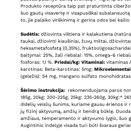
Produkto receptūra taip pat praturtinta ciberžol
šuo gautų visavertę ir visapusiškai subalansuotą
to, jie palaiko virškinimą ir gerina odos bei kaili
Sudėtis:
džiovinta vištiena ir kalakutiena (natūra
taukai, džiovinti kiaušiniai, žuvų miltai, džiovi
heksametafosfatą (0,35%), fruktooligosacharidai 
baltymai: 25%, žali riebalai: 15%, omega-6 riebalų 
fosforas: 1,1 %.
Priedai/kg:
Vitaminai:
vitaminas 
karotinas: Beta-karotinas: 5mg;
Mikroelementai
(geležis): 54 mg, mangano sulfato monohidratas (
Šėrimo instrukcija:
rekomenduojama paros norma 
185g, 20kg: 200-225g, 25kg: 235-260g, 30kg:* 2
didelių veislių šunims, kuriame gausu ėrienos ir
jų fizinį aktyvumą, amžių ir bendrą būklę. Duoda
amžiaus, temperamento ir aktyvumo lygio, šuo gal
Augintinio indelyje visada turi būti švaraus geri