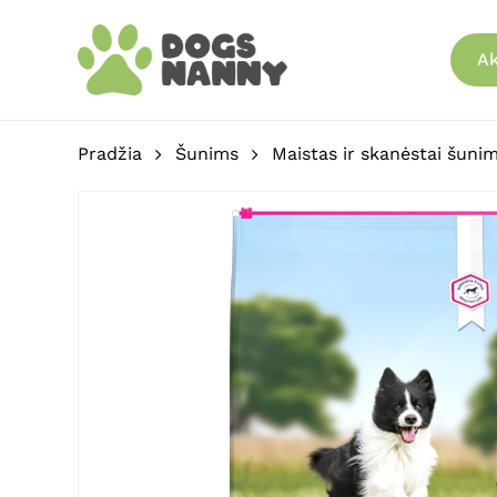
Skip
to
Ak
main
content
Pradžia
Šunims
Maistas ir skanėstai šuni