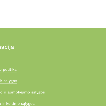
prod
page
acija
 politika
ir sąlygos
mo ir apmokėjimo sąlygos
 ir keitimo sąlygos