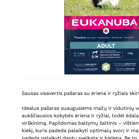
Sausas visavertis pašaras su ėriena ir ryžiais skir
Idealus pašaras suaugusiems mažų ir vidutinių ve
aukščiausios kokybės ėriena ir ryžiai, todėl ėdala
virškinimą. Papildomas baltymų šaltinis – vištie
kiekį, kuris padeda palaikyti optimalų svorį ir 
padeda palaikyti dantų sveikatą ir higieną. Be to