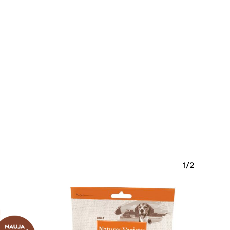
Krepšelyje nėra produktų.
Eiti Į Parduotuvę
1/2