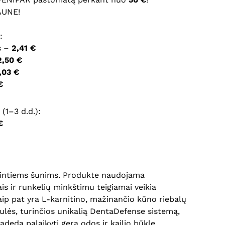
AUNE!
ršyklėje išsaugoti vardą, el. pašto adresą ir interneto
:
įvesti iš naujo, kai kitą kartą vėl norėsiu parašyti
s –
2,41 €
2,50 €
,03 €
€
(1–3 d.d.):
€
turintiems šunims. Produkte naudojama
ais ir runkelių minkštimu teigiamai veikia
taip pat yra L-karnitino, mažinančio kūno riebalų
ulės, turinčios unikalią DentaDefense sistemą,
deda palaikyti gerą odos ir kailio būklę.