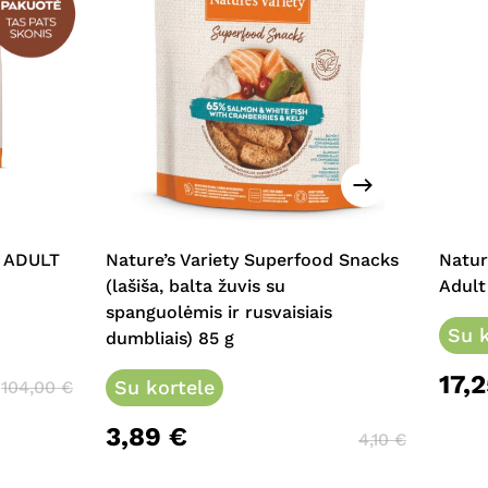
This
prod
has
multi
 ADULT
Nature’s Variety Superfood Snacks
Natur
varia
(lašiša, balta žuvis su
Adult 
The
spanguolėmis ir rusvaisiais
opti
Su k
dumbliais) 85 g
may
17,
Su kortele
be
104,00
€
chos
3,89
€
on
4,10
€
the