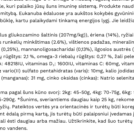
e, kuri palaiko jūsų šuns imuninę sistemą. Produkte naud
 mitybą. Eukanuba ėdaluose yra aukštos kokybės gyvūninių 
o būklę, kartu palaikydami tinkamą energijos lygį. Jie leidž
lus gliukozamino šaltinis (207mg/kg)), ėriena (14%), ryžiai 
ntas runkelių minkštimas (2.6%), vištienos padažas, mineral
(0,25%), mannanoligosacharidai (0,13%), ilgosios austrės (
rūgštys: 2,1 %, omega-3 riebalų rūgštys: 0,27 %, žali pelena
A: 48218IU, vitaminas D₃: 1600IU, vitaminas C: 60mg, vita
:
vario(II) sulfato pentahidratas (varis): 10mg, kalio jodida
manganas): 31 mg, cinko oksidas (cinkas): Natrio selenita
pagal šuns kūno svorį: 2kg: 45-50g, 4kg: 70-75g, 6kg: 90
65-290g. *Šunims, sveriantiems daugiau kaip 25 kg, reko
 ryžių. Pateiktos vertės yra orientacinės ir turėtų būti k
nt ėdalą pirmą kartą, jis turėtų būti palaipsniui įvedamas
i ėsti daugiau arba mažiau. Užtikrinkite, kad šuo turėtų g
amo vandens.