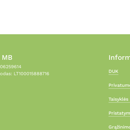
, MB
Inform
306259614
DUK
odas: LT100015888716
Privatumo
Taisyklės 
Pristaty
Grąžinimo