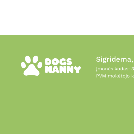
Sigridema
Įmonės kodas: 
PVM mokėtojo k