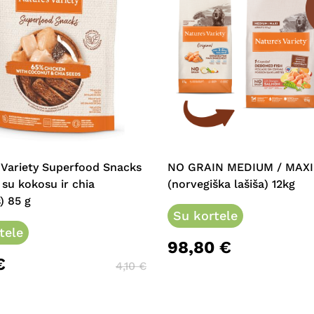
 Variety Superfood Snacks
NO GRAIN MEDIUM / MAXI
a su kokosu ir chia
(norvegiška lašiša) 12kg
) 85 g
Su kortele
tele
98,80
€
€
4,10
€