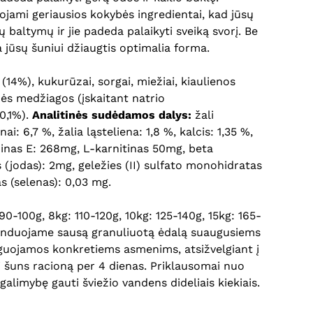
ojami geriausios kokybės ingredientai, kad jūsų
baltymų ir jie padeda palaikyti sveiką svorį. Be
ia jūsų šuniui džiaugtis optimalia forma.
(14%), kukurūzai, sorgai, miežiai, kiaulienos
inės medžiagos (įskaitant natrio
0,1%).
Analitinės sudėdamos dalys:
žali
i: 6,7 %, žalia ląsteliena: 1,8 %, kalcis: 1,35 %,
minas E: 268mg, L-karnitinas 50mg, beta
s (jodas): 2mg, geležies (II) sulfato monohidratas
s (selenas): 0,03 mg.
-100g, 8kg: 110-120g, 10kg: 125-140g, 15kg: 165-
menduojame sausą granuliuotą ėdalą suaugusiems
oreguojamos konkretiems asmenims, atsižvelgiant į
 į šuns racioną per 4 dienas. Priklausomai nuo
alimybę gauti šviežio vandens dideliais kiekiais.