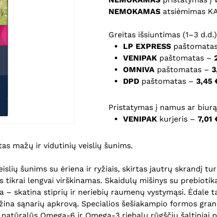
NEMOKAMAS
atsiėmimas K
Noriu savo interneto na
Greitas išsiuntimas (1–3 d.d.)
puslapį, kad jų nebereiktų 
LP EXPRESS
paštomata
komentarą.
VENIPAK
paštomatas –
OMNIVA
paštomatas –
3
DPD
paštomatas –
3,45 
Pristatymas į namus ar biurą 
VENIPAK
kurjeris –
7,01 
tas mažų ir vidutinių veislių šunims.
islių šunims su ėriena ir ryžiais, skirtas jautrų skrandį 
s tikrai lengvai virškinamas. Skaidulų mišinys su prebiotik
na – skatina stiprių ir neriebių raumenų vystymąsi. Ėdale 
mažina sąnarių apkrovą. Specialios šešiakampio formos gran
, natūralūs Omega-6 ir Omega-3 riebalų rūgščių šaltiniai pa