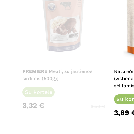
PREMIERE
Meati, su jautienos
Nature’s
širdimis (500g);
(vištien
sėklomis
Su kortele
Su kor
3,32
€
3,50
€
3,89