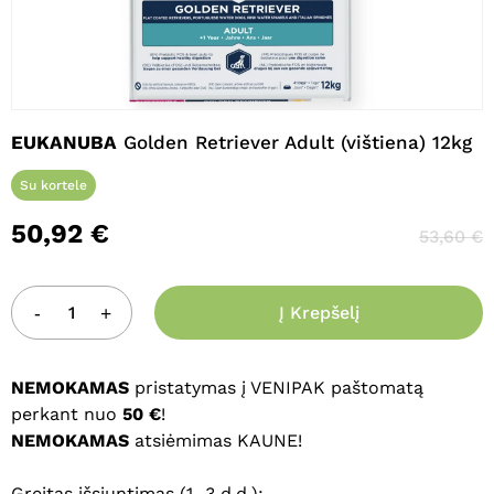
Pavadinimas
*
EUKANUBA
Golden Retriever Adult (vištiena) 12kg
El. paštas
*
Su kortele
50,92
€
53,60
€
Noriu savo interneto naršyklėje
išsaugoti vardą, el. pašto adresą ir
Į Krepšelį
interneto puslapį, kad jų nebereiktų
įvesti iš naujo, kai kitą kartą vėl norėsiu
parašyti komentarą.
NEMOKAMAS
pristatymas į VENIPAK paštomatą
perkant nuo
50 €
!
NEMOKAMAS
atsiėmimas KAUNE!
Greitas išsiuntimas (1–3 d.d.):