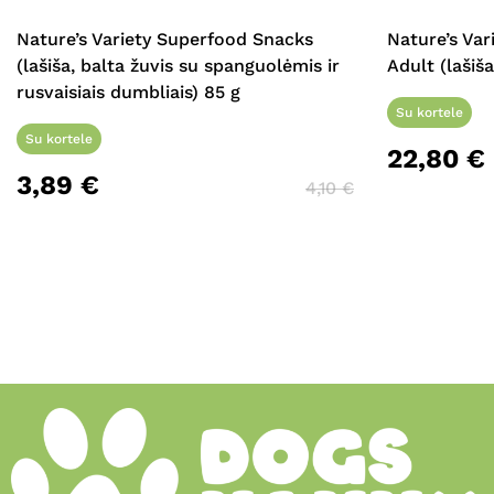
Nature’s Variety Superfood Snacks
Nature’s Var
(lašiša, balta žuvis su spanguolėmis ir
Adult (lašiša
rusvaisiais dumbliais) 85 g
Su kortele
Su kortele
22,80
€
3,89
€
4,10
€