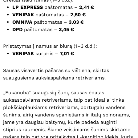
LP EXPRESS
paštomatas –
2,41 €
VENIPAK
paštomatas –
2,50 €
OMNIVA
paštomatas –
3,03 €
DPD
paštomatas –
3,45 €
Pristatymas į namus ar biurą (1–3 d.d.):
VENIPAK
kurjeris –
7,01 €
Sausas visavertis pašaras su vištiena, skirtas
suaugusiems auksiaspalviams retriveriams.
„Eukanuba“ suaugusių šunų sausas ėdalas
auksaspalviams retriveriams, taip pat idealiai tinka
plokščiaplaukiams retriveriams, portugalų vandens
šunims, airių vandens spanieliams ir italų spinonams,
jame yra daugiau baltymų, kurie padeda auginti
stiprius raumenis. Šiame veisliniams šunims skirtame
pašare taip pat yra pritaikytas L-karnitino kiekis, kuris