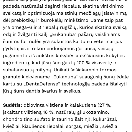
padeda natūraliai deginti riebalus, skatina virškinimo
sveikatą ir optimizuoja maistinių medžiagų įsisavinimą
dėl prebiotikų ir burokėlių minkštimo. Jame taip pat
yra omega-6 ir 3 riebalų rūgščių, kurios skatina sveiką
odą ir žvilgantį kailį. „Eukanuba“ pašarų veisliniams
šunims formulės yra sukurtos kartu su veterinarijos
gydytojais ir rekomenduojamos geriausių veisėjų,
pagamintos iš aukštos kokybės aukščiausios kokybės
ingredientų, kad jūsų šuo gautų 100 % visavertę ir
subalansuotą mitybą. Unikali šešiakampio formos
granulė kiekviename „Eukanuba“ suaugusių šunų ėdale
kartu su „DentaDefense“ technologija padeda išlaikyti
jūsų šuns dantis švarius ir sveikus.
Sudėtis:
džiovinta vištiena ir kalakutiena (27 %,
įskaitant vištieną 16 %, natūralų gliukozamino,
chondroitino sulfato ir taurino šaltinį), kukurūzai,
kviečiai, kiaulienos riebalai, sorgas, miežiai, šviežia