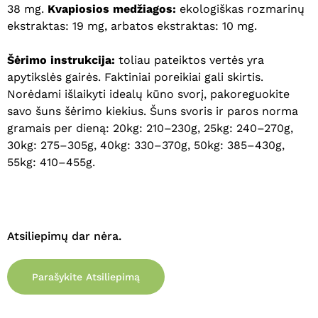
38 mg.
Kvapiosios medžiagos:
ekologiškas rozmarinų
ekstraktas: 19 mg, arbatos ekstraktas: 10 mg.
Šėrimo instrukcija:
toliau pateiktos vertės yra
apytikslės gairės. Faktiniai poreikiai gali skirtis.
Norėdami išlaikyti idealų kūno svorį, pakoreguokite
savo šuns šėrimo kiekius. Šuns svoris ir paros norma
gramais per dieną: 20kg: 210–230g, 25kg: 240–270g,
30kg: 275–305g, 40kg: 330–370g, 50kg: 385–430g,
55kg: 410–455g.
Atsiliepimų dar nėra.
Parašykite Atsiliepimą