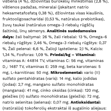
vištiena (4 %), džiovintas burokėlių minkštimas (2,8 %),
vištienos padažas, mineralai (įskaitant natrio
heksametafosfatą 0,38 %), džiovintas visas kiaušinis,
fruktooligosacharidai (0,53 %, natūralus prebiotikas),
žuvų taukai (natūralus omega-3 riebalų rūgščių
šaltinis), linų sėmenys.
Analitinės sudedamosios
dalys:
žali baltymai: 26 %, žali riebalai: 13 %, Omega-6
riebalų rūgštys: 2,46 %, Omega-3 riebalų rūgštys: 0,37
%, Žali pelenai: 6,6 %, Žalioji ląsteliena: 2,1 %, Kalcis:
1,34 %, Fosforas: 1,09 %.
Priedai/kg –
Vitaminai:
vitaminas A: 44814 TV, vitaminas C: 56 mg, vitaminas
D₃: 1487 TV, vitaminas E: 259 mg, beta karotenas: 5
mg, L-karnitinas: 50 mg.
Mikroelementai:
vario (II)
Krepšelyje nėra produktų.
sulfato pentahidratas (varis): 14 mg, kalio jodidas
(jodas): 2,7 mg, mangano sulfato monohidratas
Eiti Į Parduotuvę
(manganas): 41 mg, cinko oksidas (cinkas): 120 mg,
geležies (II) sulfato monohidratas (geležis): 72 mg,
natrio selenitas (selenas): 0,07 mg.
Antioksidantai:
(natūralūs) tokoferolių ekstraktai iš augalinio aliejaus: