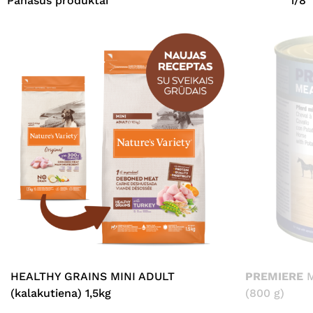
Panašūs produktai
1/8
HEALTHY GRAINS MINI ADULT
PREMIERE
M
(kalakutiena) 1,5kg
(800 g)