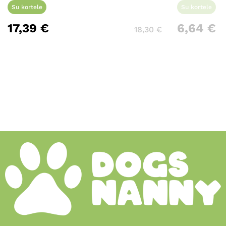
Su kortele
Su kortele
17,39
€
6,64
€
18,30
€