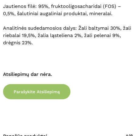
Jautienos filė: 95%, fruktooligosacharidai (FOS) –
0,5%, šalutiniai augaliniai produktai, mineralai.
Analitinės sudedamosios dalys: Žali baltymai 30%, žali
riebalai 19,5%, žalia ląsteliena 2%, žali pelenai 9%,
drėgnis 23%.
Atsiliepimų dar nėra.
Krepšelyje nėra produktų.
Parašykite Atsiliepimą
Eiti Į Parduotuvę