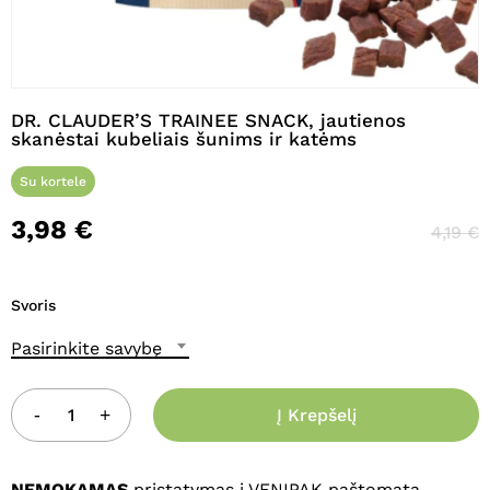
Pavadinimas
*
DR. CLAUDER’S TRAINEE SNACK, jautienos
skanėstai kubeliais šunims ir katėms
El. paštas
*
Su kortele
3,98
€
4,19
€
Noriu savo interneto naršyklėje
išsaugoti vardą, el. pašto adresą ir
Svoris
interneto puslapį, kad jų nebereiktų
įvesti iš naujo, kai kitą kartą vėl norėsiu
Pasirinkite savybę
parašyti komentarą.
Į Krepšelį
NEMOKAMAS
pristatymas į VENIPAK paštomatą