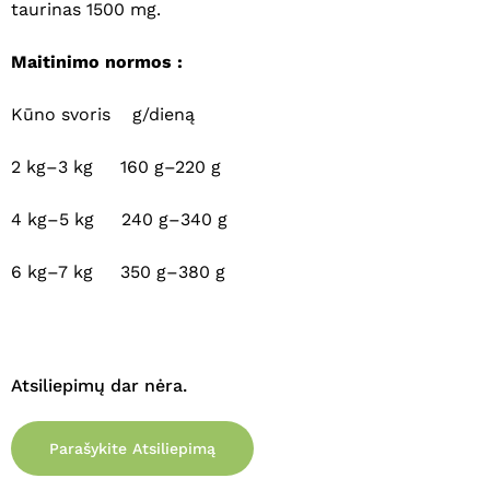
taurinas 1500 mg.
Maitinimo normos :
Krepšelyje nėra produktų.
Kūno svoris g/dieną
Eiti Į Parduotuvę
2 kg–3 kg 160 g–220 g
4 kg–5 kg 240 g–340 g
6 kg–7 kg 350 g–380 g
Atsiliepimų dar nėra.
Parašykite Atsiliepimą