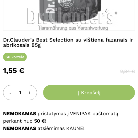
Pavadinimas
*
Dr.Clauder’s Best Selection su vištiena fazanais ir
abrikosais 85g
El. paštas
*
Su kortele
1,55
€
2,34
€
Noriu savo interneto naršyklėje
išsaugoti vardą, el. pašto adresą ir
interneto puslapį, kad jų nebereiktų
Į Krepšelį
įvesti iš naujo, kai kitą kartą vėl norėsiu
parašyti komentarą.
NEMOKAMAS
pristatymas į VENIPAK paštomatą
perkant nuo
50 €
!
NEMOKAMAS
atsiėmimas KAUNE!