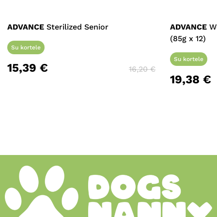
ADVANCE
Sterilized Senior
ADVANCE
We
(85g x 12)
Su kortele
Su kortele
15,39
€
16,20
€
19,38
€