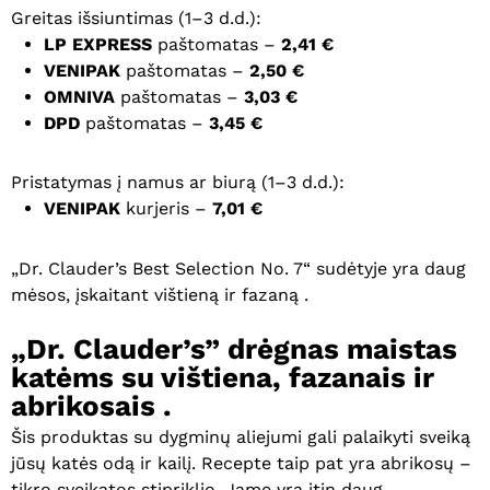
Greitas išsiuntimas (1–3 d.d.):
LP EXPRESS
paštomatas –
2,41 €
VENIPAK
paštomatas –
2,50 €
OMNIVA
paštomatas –
3,03 €
DPD
paštomatas –
3,45 €
Pristatymas į namus ar biurą (1–3 d.d.):
VENIPAK
kurjeris –
7,01 €
„Dr. Clauder’s Best Selection No. 7“ sudėtyje yra daug
mėsos, įskaitant vištieną ir fazaną .
„Dr. Clauder’s” drėgnas maistas
katėms su vištiena, fazanais ir
abrikosais .
Šis produktas su dygminų aliejumi gali palaikyti sveiką
jūsų katės odą ir kailį. Recepte taip pat yra abrikosų –
tikro sveikatos stipriklio. Jame yra itin daug