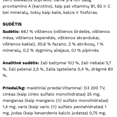
provitamino A (karotino), taip pat vitaminų B1, B2 ir C
bei mineralų, tokių kaip kalis, kalcis ir fosforas.
SUDĖTIS
Sudėtis:
66,1 % vištienos (vištienos širdelės, vištienos
mėsa, vištienos kepenėlės, vištienos skrandukai,
vištienos kaklai), 30,6 % fazano, 2 % abrikosų, 1 %
mineralų, 0,2 % dygminų aliejaus, 0,1 % pipirnės.
Analitinė sudėtis:
žali baltymai 10,1 %, žali riebalai 5,7
%, žali pelenai 2,5 %, žalia ląsteliena 0,4 %, drėgmė 80
%.
Priedai/kg:
maistiniai priedai:Vitaminai: D3 200 TV,
cinkas (kaip cinko sulfato monohidratas) 25 mg,
manganas (kaip mangano (II) sulfato monohidratas)
1,4 mg, varis (kaip vario (II) sulfato pentahidratas) 1
mg, jodas (kaip bevandenis kalcio jodatas) 0,75 mg,