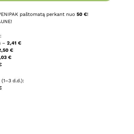
 VENIPAK paštomatą perkant nuo
50 €
!
ršyklėje išsaugoti vardą, el. pašto adresą ir interneto
AUNE!
įvesti iš naujo, kai kitą kartą vėl norėsiu parašyti
:
s –
2,41 €
2,50 €
,03 €
€
(1–3 d.d.):
€