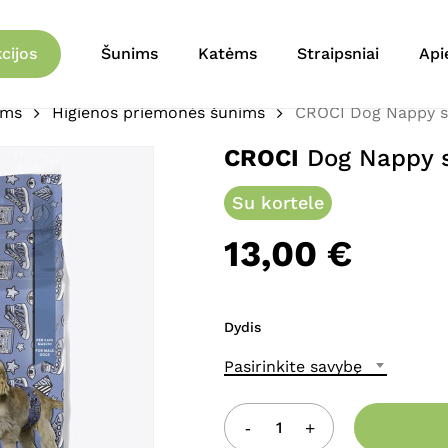
Krepšelis
Būkite pirmas aprašęs 
cijos
Šunims
Katėms
Straipsniai
Api
12vnt”
ims
Higienos priemonės šunims
CROCI Dog Nappy sa
El. pašto adresas nebu
CROCI
Dog Nappy s
Jūsų įvertinimas
*
Su kortele
Jūsų atsiliepimas
*
13,00
€
Dydis
Pasirinkite savybę
Pavadinimas
*