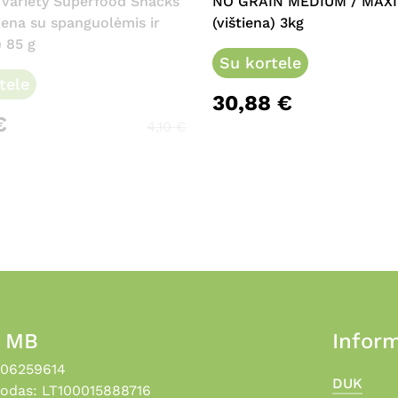
 Variety Superfood Snacks
NO GRAIN MEDIUM / MAXI
iena su spanguolėmis ir
(vištiena) 3kg
 85 g
Su kortele
tele
30,88
€
€
4,10
€
, MB
Inform
306259614
DUK
odas: LT100015888716