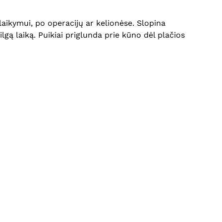
aikymui, po operacijų ar kelionėse. Slopina
lgą laiką. Puikiai priglunda prie kūno dėl plačios