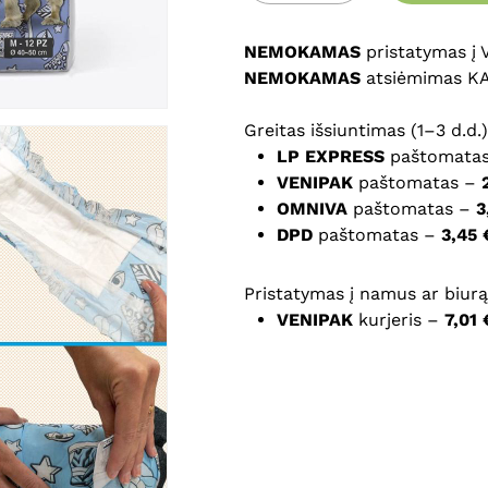
NEMOKAMAS
pristatymas į
Noriu savo interneto na
NEMOKAMAS
atsiėmimas K
puslapį, kad jų nebereiktų 
komentarą.
Greitas išsiuntimas (1–3 d.d.)
LP EXPRESS
paštomata
VENIPAK
paštomatas –
OMNIVA
paštomatas –
3
DPD
paštomatas –
3,45 
Pristatymas į namus ar biurą 
VENIPAK
kurjeris –
7,01 