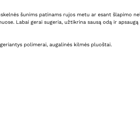
uskelnės šunims patinams rujos metu ar esant šlapimo nel
muose. Labai gerai sugeria, užtikrina sausą odą ir apsaugą i
sugeriantys polimerai, augalinės kilmės pluoštai.