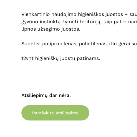
Vienkartinio naudojimo higieniškos juostos – sa
gyvūno instinktą žymėti teritoriją, taip pat ir na
lipnos užsegimo juostos.
Sudėtis: polipropilenas, polietilenas, itin gerai 
12vnt higieniškų juostų patinams.
Atsiliepimų dar nėra.
Parašykite Atsiliepimą