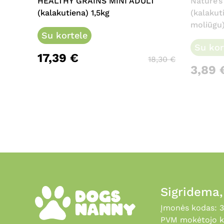
HEALTHY GRAINS MINI ADULT
Nature’s
(kalakutiena) 1,5kg
(kalakut
moliūgu)
Su kortele
Su kor
17,39
€
18,30
€
3,89
Sigridema
Įmonės kodas: 
PVM mokėtojo k