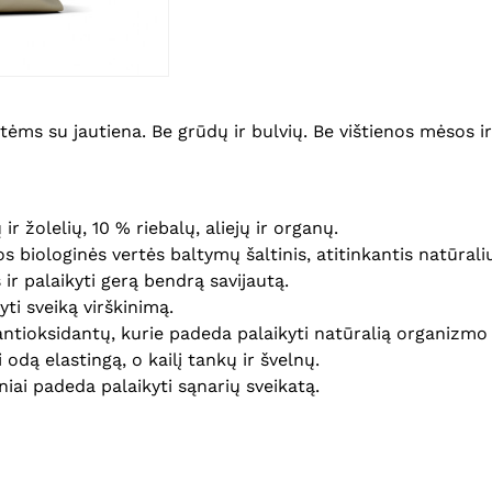
tėms su jautiena. Be grūdų ir bulvių. Be vištienos mėsos ir
ir žolelių, 10 % riebalų, aliejų ir organų.
s biologinės vertės baltymų šaltinis, atitinkantis natūraliu
ir palaikyti gerą bendrą savijautą.
ti sveiką virškinimą.
 antioksidantų, kurie padeda palaikyti natūralią organizmo
 odą elastingą, o kailį tankų ir švelnų.
iai padeda palaikyti sąnarių sveikatą.