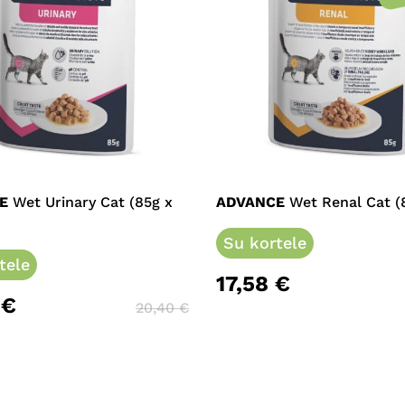
E
Wet Urinary Cat (85g x
ADVANCE
Wet Renal Cat (8
Su kortele
tele
17,58
€
8
€
20,40
€