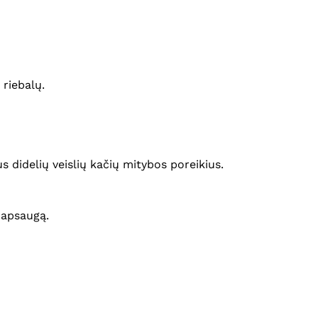
 riebalų.
s didelių veislių kačių mitybos poreikius.
 apsaugą.