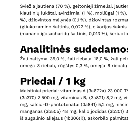
Šviežia jautiena (70 %), geltonieji žirneliai, jaut
kiaušinių lukštai, avinžirniai (1 %), moliūgai (1 %)
%), džiovintos mėlynės (0,1 %), džiovintas rozmari
(gliukozamino šaltinis, 0,022 %), cikorijos šaknis
(mananoligosacharidų šaltinis, 0,013 %), šeriuoto
Analitinės sudedamos
Žali baltymai 35,0 %, žali riebalai 16,0 %, žali pe
omega-3 riebalų rūgštys 0,3 %, omega-6 riebalų 
Priedai / 1 kg
Maistiniai priedai: vitaminas A (3a672a) 23 000 
(3a370) 2 500 mg, vitaminas B₁ (3a821) 8,2 mg, vi
mg, kalcio-D-pantotenatai (3a841) 5,2 mg, niacin
manganas (3b505) 48 mg, kalio jodidas (3b201) 3,
iš augalinio aliejaus (1b306(i)), askorbilo palmit