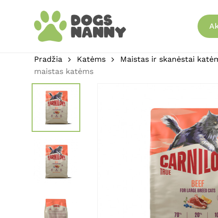
Skip
to
Ak
main
content
Pradžia
Katėms
Maistas ir skanėstai katė
maistas katėms