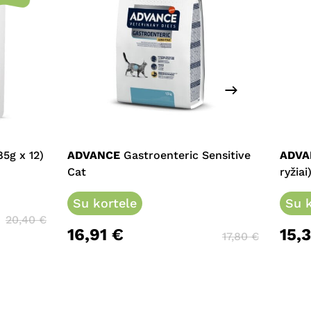
This
product
has
multiple
5g x 12)
ADVANCE
Gastroenteric Sensitive
ADVA
variants.
Cat
ryžiai
The
options
Su kortele
Su k
may
20,40
€
16,91
€
15,
be
17,80
€
chosen
on
the
product