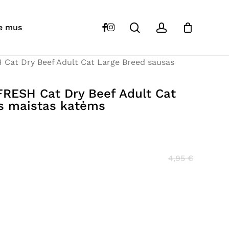
Close
Cart
search
account
“
CARNILOVE
TRUE FRESH Cat Dry Beef
facebook
instagram
e mus
sausas maistas katėms”
at Dry Beef Adult Cat Large Breed sausas
s skelbiamas.
Būtini laukeliai pažymėti
*
RESH Cat Dry Beef Adult Cat
s maistas katėms
4,95
€
El. paštas
*