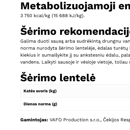
Metabolizuojamoji en
3 750 kcal/kg (15 688 kJ/kg).
Šėrimo rekomendacij
Galima duoti sausą arba sudrėkintą drungnu va
norma nurodyta šėrimo lentelėje, ėdalas turėtų 
kiekius ir sumaišykite jį su ankstesniu ėdalu, pal
vandens. Laikyti sausoje ir vėsioje vietoje, toliau
Šėrimo lentelė
Katės svoris (kg)
Dienos norma (g)
Gamintojas:
VAFO Production s.r.o., Čekijos Res