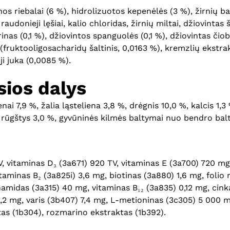
ienos riebalai (6 %), hidrolizuotos kepenėlės (3 %), žirnių ba
, raudonieji lęšiai, kalio chloridas, žirnių miltai, džiovintas
nas (0,1 %), džiovintos spanguolės (0,1 %), džiovintas čiobre
 (fruktooligosacharidų šaltinis, 0,0163 %), kremzlių ekstra
ji juka (0,0085 %).
ios dalys
lenai 7,9 %, žalia ląsteliena 3,8 %, drėgnis 10,0 %, kalcis 1,
rūgštys 3,0 %, gyvūninės kilmės baltymai nuo bendro bal
TV, vitaminas D₃ (3a671) 920 TV, vitaminas E (3a700) 720 m
taminas B₂ (3a825i) 3,6 mg, biotinas (3a880) 1,6 mg, folio 
amidas (3a315) 40 mg, vitaminas B₁₂ (3a835) 0,12 mg, cink
2 mg, varis (3b407) 7,4 mg, L-metioninas (3c305) 5 000 mg
atas (1b304), rozmarino ekstraktas (1b392).