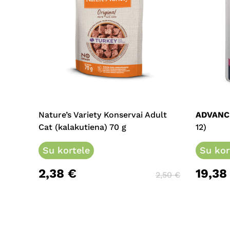
Nature’s Variety Konservai Adult
ADVANC
Cat (kalakutiena) 70 g
12)
Su kortele
Su kor
2,38
€
19,3
2,50
€