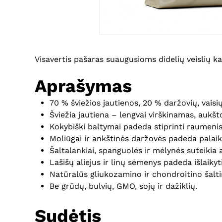
Visavertis pašaras suaugusioms didelių veislių ka
Aprašymas
70 % šviežios jautienos, 20 % daržovių, vaisių 
Šviežia jautiena – lengvai virškinamas, aukšto
Kokybiški baltymai padeda stiprinti raumenis 
Moliūgai ir ankštinės daržovės padeda palaiky
Šaltalankiai, spanguolės ir mėlynės suteikia
Lašišų aliejus ir linų sėmenys padeda išlaikyti
Natūralūs gliukozamino ir chondroitino šaltin
Be grūdų, bulvių, GMO, sojų ir dažiklių.
Sudėtis