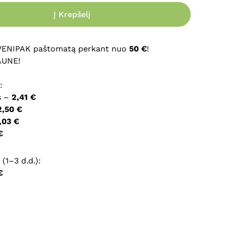
Į Krepšelį
ršyklėje išsaugoti vardą, el. pašto adresą ir interneto
įvesti iš naujo, kai kitą kartą vėl norėsiu parašyti
 VENIPAK paštomatą perkant nuo
50 €
!
AUNE!
:
s –
2,41 €
2,50 €
,03 €
€
(1–3 d.d.):
€