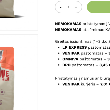
Noriu savo interneto na
puslapį, kad jų nebereiktų 
NEMOKAMAS
pristatymas į
komentarą.
NEMOKAMAS
atsiėmimas K
Greitas išsiuntimas (1–3 d.d.)
LP EXPRESS
paštomata
VENIPAK
paštomatas –
OMNIVA
paštomatas –
3
DPD
paštomatas –
3,45 
Pristatymas į namus ar biurą 
VENIPAK
kurjeris –
7,01 