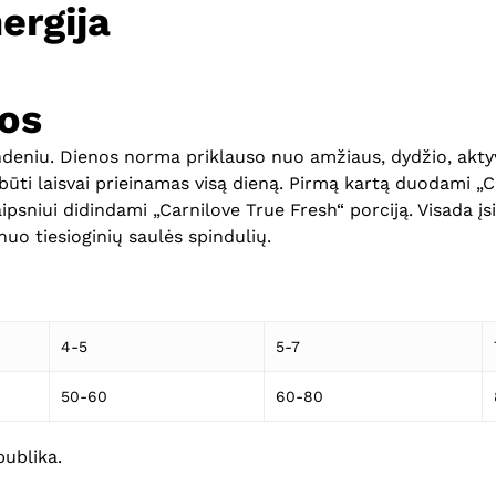
ergija
os
ndeniu. Dienos norma priklauso nuo amžiaus, dydžio, ak
būti laisvai prieinamas visą dieną. Pirmą kartą duodami „
aipsniui didindami „Carnilove True Fresh“ porciją. Visada įsi
 nuo tiesioginių saulės spindulių.
4-5
5-7
50-60
60-80
publika.