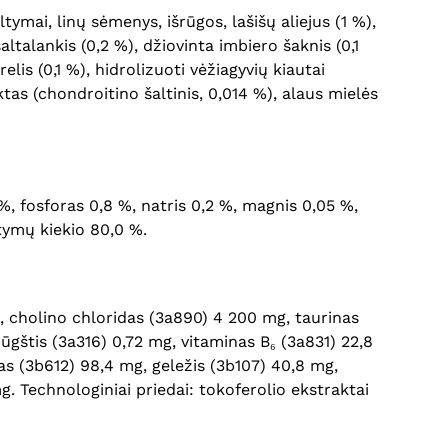
ltymai, linų sėmenys, išrūgos, lašišų aliejus (1 %),
 šaltalankis (0,2 %), džiovinta imbiero šaknis (0,1
lis (0,1 %), hidrolizuoti vėžiagyvių kiautai
ktas (chondroitino šaltinis, 0,014 %), alaus mielės
3 %, fosforas 0,8 %, natris 0,2 %, magnis 0,05 %,
tymų kiekio 80,0 %.
Krepšelyje nėra produktų.
Eiti Į Parduotuvę
g, cholino chloridas (3a890) 4 200 mg, taurinas
rūgštis (3a316) 0,72 mg, vitaminas B₆ (3a831) 22,8
as (3b612) 98,4 mg, geležis (3b107) 40,8 mg,
. Technologiniai priedai: tokoferolio ekstraktai