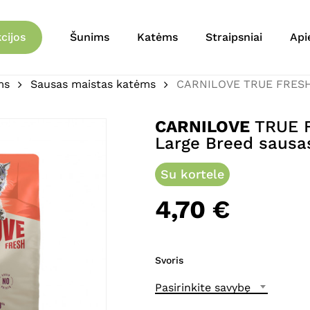
Krepšelis
Būkite pirmas aprašęs 
cijos
Šunims
Katėms
Straipsniai
Api
Adult Cat Large Breed 
ms
Sausas maistas katėms
CARNILOVE TRUE FRESH C
El. pašto adresas nebu
Jūsų įvertinimas
*
CARNILOVE
TRUE F
Large Breed sausa
Jūsų atsiliepimas
*
Su kortele
4,70
€
Svoris
Pavadinimas
*
Pasirinkite savybę