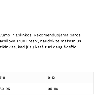
tyvumo ir aplinkos. Rekomenduojama paros
Carnilove True Fresh“, naudokite mažesnius
tikinkite, kad jūsų katė turi daug šviežio
7-9
9-12
80-95
95-110