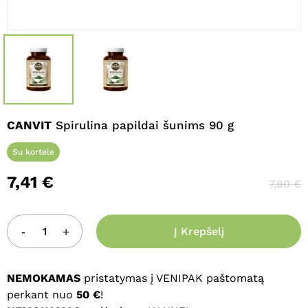
Pavadinimas
*
El. paštas
*
CANVIT
Spirulina papildai šunims 90 g
Noriu savo interneto naršyklėje
Su kortele
išsaugoti vardą, el. pašto adresą ir
7,41
€
interneto puslapį, kad jų nebereiktų
7,80
€
įvesti iš naujo, kai kitą kartą vėl norėsiu
parašyti komentarą.
Į Krepšelį
NEMOKAMAS
pristatymas į VENIPAK paštomatą
perkant nuo
50 €
!