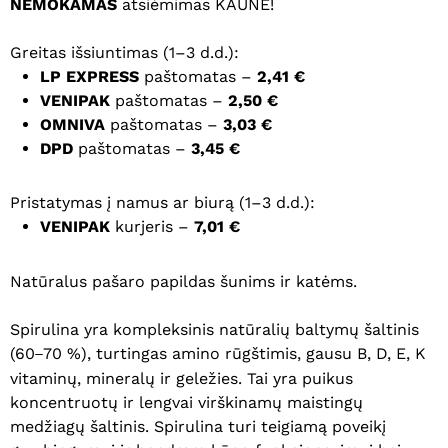
NEMOKAMAS
atsiėmimas KAUNE!
Greitas išsiuntimas (1–3 d.d.):
LP EXPRESS
paštomatas –
2,41 €
VENIPAK
paštomatas –
2,50 €
OMNIVA
paštomatas –
3,03 €
DPD
paštomatas –
3,45 €
Pristatymas į namus ar biurą (1–3 d.d.):
VENIPAK
kurjeris –
7,01 €
Natūralus pašaro papildas šunims ir katėms.
Spirulina yra kompleksinis natūralių baltymų šaltinis
(60
70 %), turtingas amino rūgštimis, gausu B, D, E, K
–
vitaminų, mineralų ir geležies. Tai yra puikus
koncentruotų ir lengvai virškinamų maistingų
medžiagų šaltinis. Spirulina turi teigiamą poveikį