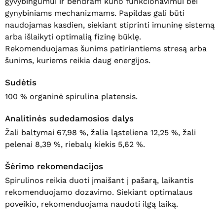
gyvybingumui ir bendram kūno funkcionavimui bei
gynybiniams mechanizmams. Papildas gali būti
naudojamas kasdien, siekiant stiprinti imuninę sistemą
arba išlaikyti optimalią fizinę būklę.
Rekomenduojamas šunims patiriantiems stresą arba
šunims, kuriems reikia daug energijos.
Sudėtis
100 % organinė spirulina platensis.
Analitinės sudedamosios dalys
Žali baltymai 67,98 %, žalia ląsteliena 12,25 %, žali
pelenai 8,39 %, riebalų kiekis 5,62 %.
Šėrimo rekomendacijos
Spirulinos reikia duoti įmaišant į pašarą, laikantis
rekomenduojamo dozavimo. Siekiant optimalaus
poveikio, rekomenduojama naudoti ilgą laiką.