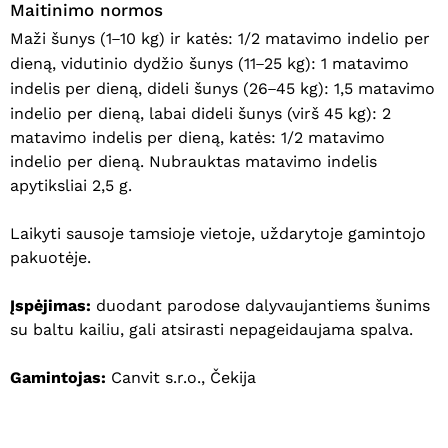
Maitinimo normos
Maži šunys (1
10 kg) ir katės: 1/2 matavimo indelio per
–
dieną, vidutinio dydžio šunys (11
25 kg): 1 matavimo
–
indelis per dieną, dideli šunys (26
45 kg): 1,5 matavimo
–
indelio per dieną, labai dideli šunys (virš 45 kg): 2
matavimo indelis per dieną, katės: 1/2 matavimo
Krepšelyje nėra produktų.
indelio per dieną. Nubrauktas matavimo indelis
apytiksliai 2,5 g.
Eiti Į Parduotuvę
Laikyti sausoje tamsioje vietoje, uždarytoje gamintojo
pakuotėje.
Įspėjimas:
duodant parodose dalyvaujantiems šunims
su baltu kailiu, gali atsirasti nepageidaujama spalva.
Gamintojas:
Canvit s.r.o., Čekija