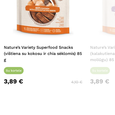
Nature’s Variety Superfood Snacks
Nature’s Va
(vištiena su kokosu ir chia sėklomis) 85
(kalakutiena
g
moliūgu) 85
Su kortele
Su kortele
3,89
€
3,89
€
4,10
€