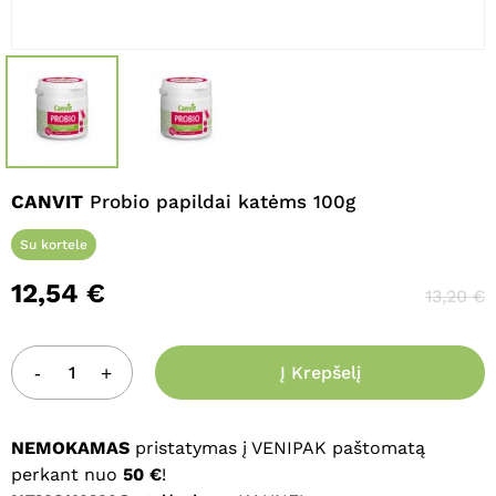
Pavadinimas
*
El. paštas
*
CANVIT
Probio papildai katėms 100g
Noriu savo interneto naršyklėje
Su kortele
išsaugoti vardą, el. pašto adresą ir
12,54
€
interneto puslapį, kad jų nebereiktų
13,20
€
įvesti iš naujo, kai kitą kartą vėl norėsiu
parašyti komentarą.
Į Krepšelį
NEMOKAMAS
pristatymas į VENIPAK paštomatą
perkant nuo
50 €
!