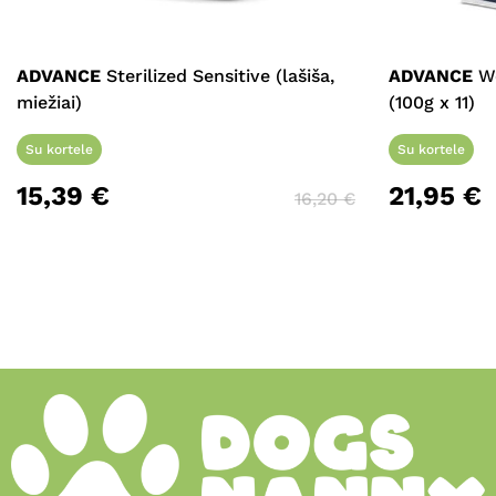
ADVANCE
Sterilized Sensitive (lašiša,
ADVANCE
We
miežiai)
(100g x 11)
Su kortele
Su kortele
15,39
€
21,95
€
16,20
€