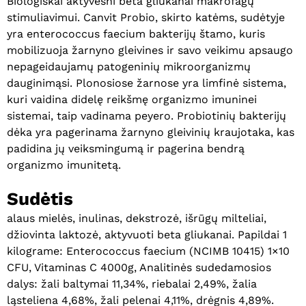
Biologiškai aktyvesni beta gliukanai makrofagų
stimuliavimui. Canvit Probio, skirto katėms, sudėtyje
yra enterococcus faecium bakterijų štamo, kuris
mobilizuoja žarnyno gleivines ir savo veikimu apsaugo
nepageidaujamų patogeninių mikroorganizmų
dauginimąsi. Plonosiose žarnose yra limfinė sistema,
kuri vaidina didelę reikšmę organizmo imuninei
sistemai, taip vadinama peyero. Probiotinių bakterijų
dėka yra pagerinama žarnyno gleivinių kraujotaka, kas
padidina jų veiksmingumą ir pagerina bendrą
organizmo imunitetą.
Sudėtis
alaus mielės, inulinas, dekstrozė, išrūgų milteliai,
džiovinta laktozė, aktyvuoti beta gliukanai. Papildai 1
kilograme: Enterococcus faecium (NCIMB 10415) 1×10
CFU, Vitaminas C 4000g, Analitinės sudedamosios
dalys: žali baltymai 11,34%, riebalai 2,49%, žalia
ląsteliena 4,68%, žali pelenai 4,11%, drėgnis 4,89%.