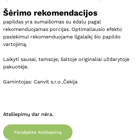
Šėrimo rekomendacijos
Krepšelyje nėra produktų.
papildas yra sumaišomas su ėdalu pagal
rekomenduojamas porcijas. Optimaliausio efekto
Eiti Į Parduotuvę
pasiekimui rekomenduojame ilgalaikį šio papildo
vartojimą.
Laikyti sausai, tamsoje, šaltoje originaliai uždarytoje
pakuotėje.
Gamintojas: Canvit s.r.o.,Čekija
Atsiliepimų dar nėra.
Parašykite Atsiliepimą