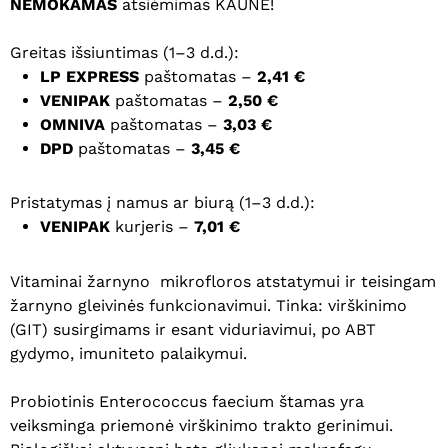
NEMOKAMAS
atsiėmimas KAUNE!
Greitas išsiuntimas (1–3 d.d.):
LP EXPRESS
paštomatas –
2,41 €
VENIPAK
paštomatas –
2,50 €
OMNIVA
paštomatas –
3,03 €
DPD
paštomatas –
3,45 €
Pristatymas į namus ar biurą (1–3 d.d.):
VENIPAK
kurjeris –
7,01 €
Vitaminai žarnyno mikrofloros atstatymui ir teisingam
žarnyno gleivinės funkcionavimui. Tinka: virškinimo
(GIT) susirgimams ir esant viduriavimui, po ABT
gydymo, imuniteto palaikymui.
Probiotinis Enterococcus faecium štamas yra
veiksminga priemonė virškinimo trakto gerinimui.