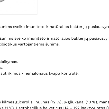
nims sveiko imuniteto ir natūralios bakterijų pusiausvyr
šunims sveiko imuniteto ir natūralios bakterijų pusiaus
ibiotikus vartojantiems šunims.
alaikymas.
s.
o sutrikimus / nemalonaus kvapo kontrolė.
s kilmės glicerolis, inulinas (12 %), β-gliukanai (10 %), ma
a (1 %), Lactobacillus helveticus HA – 122 inaktyvuotos (1