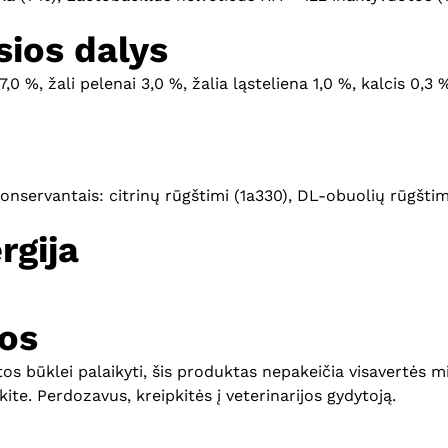
ios dalys
7,0 %, žali pelenai 3,0 %, žalia ląsteliena 1,0 %, kalcis 0,
onservantais: citrinų rūgštimi (1a330), DL-obuolių rūgštim
rgija
os
s būklei palaikyti, šis produktas nepakeičia visavertės mit
kite. Perdozavus, kreipkitės į veterinarijos gydytoją.