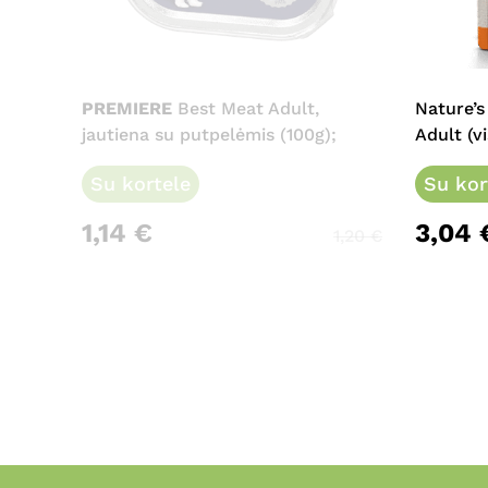
PREMIERE
Best Meat Adult,
Nature’s
jautiena su putpelėmis (100g);
Adult (vi
Su kortele
Su kor
1,14
€
3,04
1,20
€