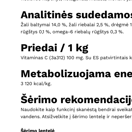
Analitinės sudedamos
Žali baltymai 14,0 %, žali riebalai 2,5 %, drėgmė 1
rūgštys 0,1 %, omega-6 riebalų rūgštys 0,3 %.
Priedai / 1 kg
Vitaminas C (3a312) 100 mg. Su ES patvirtintais k
Metabolizuojama ene
3 120 kcal/kg.
Šėrimo rekomendacij
Naudokite kaip funkcinį skanėstą bendrai sveikato
vandens. Atsižvelkite į šėrimo lentelę ir neperšer
Šėrimo lentelė