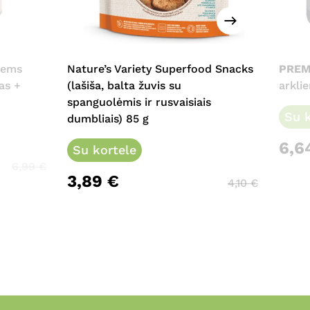
iems
Nature’s Variety Superfood Snacks
PREM
as +
(lašiša, balta žuvis su
arkli
spanguolėmis ir rusvaisiais
Su k
dumbliais) 85 g
6,6
Su kortele
6,99
€
3,89
€
4,10
€