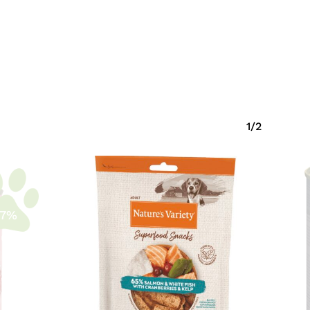
1/2
-7%