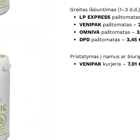
Greitas išsiuntimas (1–3 d.d.)
Noriu savo interneto na
LP EXPRESS
paštomata
puslapį, kad jų nebereiktų 
VENIPAK
paštomatas –
komentarą.
OMNIVA
paštomatas –
3
DPD
paštomatas –
3,45 
Pristatymas į namus ar biurą 
VENIPAK
kurjeris –
7,01 