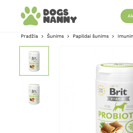
Skip
to
Ak
main
content
Pradžia
Šunims
Papildai šunims
Imunin