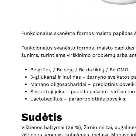
Funkcionalus skanėsto formos maisto papildas šu
Funkcionalus skanėsto formos maisto papildas 
šunims, turintiems virškinimo problemų arba ant
Be grūdų / Be sojų / Be dažiklių / Be GMO.
β-gliukanai ir inulinas – žarnyno sveikatos p
Manano oligosacharidai – prebiotinis poveiki
Šeriuotoji juka – padeda pašalinti virškinim
Lactobacillus – paraprobiotinis poveikis.
Sudėtis
Vištienos baltymai (26 %), žirnių miltai, augalinė
vištienos kepenys, kolagenas, melasa, Mohavė juk