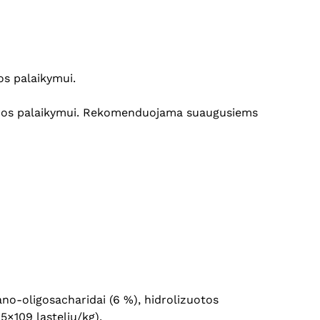
os palaikymui.
vyros palaikymui. Rekomenduojama suaugusiems
nano-oligosacharidai (6 %), hidrolizuotos
5×109 ląstelių/kg).