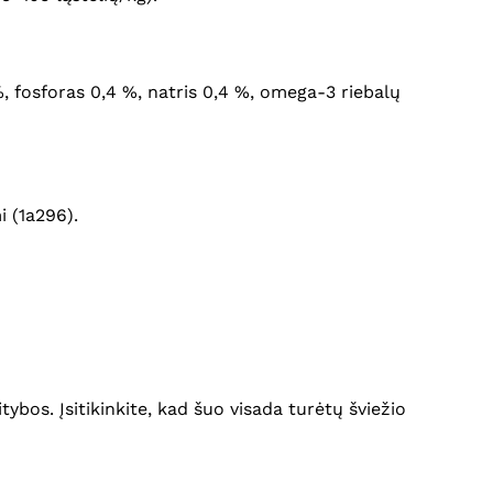
3 %, fosforas 0,4 %, natris 0,4 %, omega-3 riebalų
i (1a296).
ybos. Įsitikinkite, kad šuo visada turėtų šviežio
Krepšelyje nėra produktų.