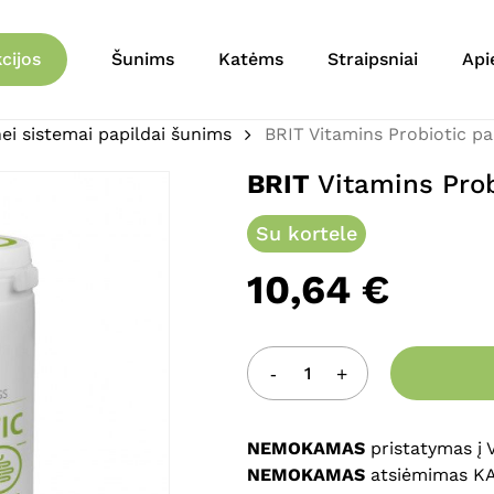
Krepšelis
Būkite pirmas aprašęs 
cijos
Šunims
Katėms
Straipsniai
Api
150g”
ei sistemai papildai šunims
BRIT Vitamins Probiotic pa
El. pašto adresas nebu
Jūsų įvertinimas
*
BRIT
Vitamins Prob
Su kortele
Jūsų atsiliepimas
*
10,64
€
NEMOKAMAS
pristatymas į
Pavadinimas
*
NEMOKAMAS
atsiėmimas K