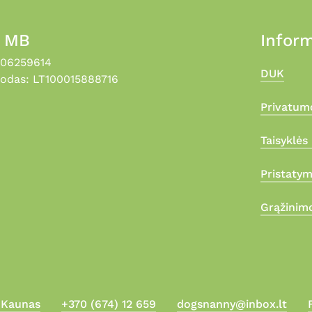
, MB
Inform
306259614
DUK
odas: LT100015888716
Privatumo
Taisyklės 
Pristaty
Grąžinimo
, Kaunas
+370 (674) 12 659
dogsnanny@inbox.lt