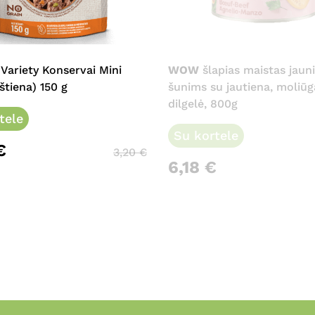
 Variety Konservai Mini
WOW
šlapias maistas jaun
štiena) 150 g
šunims su jautiena, moliūg
dilgelė, 800g
tele
Su kortele
€
3,20
€
6,18
€