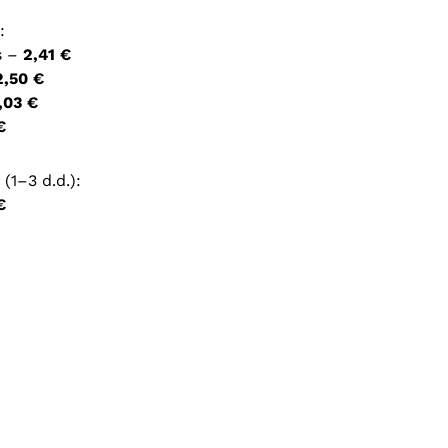
:
ršyklėje išsaugoti vardą, el. pašto adresą ir interneto
s –
2,41 €
įvesti iš naujo, kai kitą kartą vėl norėsiu parašyti
2,50 €
,03 €
€
(1–3 d.d.):
€