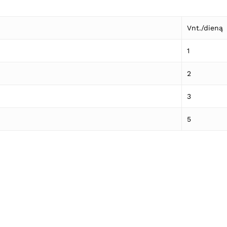
Vnt./dieną
1
2
3
5