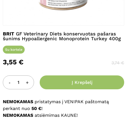
Pavadinimas
*
BRIT
GF Veterinary Diets konservuotas pašaras
šunims Hypoallergenic Monoprotein Turkey 400g
Su kortele
El. paštas
*
3,55
€
3,74
€
Noriu savo interneto naršyklėje
išsaugoti vardą, el. pašto adresą ir
Į Krepšelį
interneto puslapį, kad jų nebereiktų
įvesti iš naujo, kai kitą kartą vėl norėsiu
NEMOKAMAS
pristatymas į VENIPAK paštomatą
parašyti komentarą.
perkant nuo
50 €
!
NEMOKAMAS
atsiėmimas KAUNE!