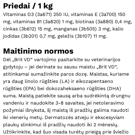
Priedai / 1 kg
Vitaminas D3 (3a671) 250 IU, vitaminas E (3a700) 150
mg, vitaminas B1 (3a820) 1 mg, biotinas (3a880) 0,4 mg,
cinkas (3b612) 15 mg, manganas (3b505) 3 mg, kalio
jodidas (3b201) 0,7 mg, geležis (3b107) 11 mg.
Maitinimo normos
Dėl „Brit VD“ vartojimo pasitarkite su veterinarijos
gydytoju – jei derinate su sausu maistu „Brit VD“,
atitinkamai sumažinkite paros dozę. Maistas, kuriame
yra daug linolo rūgšties (LA) ir eikozapentaeno
rūgšties (EPA) bei dokozaheksaeno rūgšties (DHA)
suma. Maistą patiekite sausą arba sudrėkintą drungnu
vandeniu ir naudokite 3-8 savaites, jei netoleravimo
požymiai išnyksta, šį maistą iš pradžių galima naudoti
Krepšelyje nėra produktų.
iki vienerių metų. Dermatozės atveju ir ekscesyviam
plaukų slinkimui iš pradžių naudoti iki 2 mėnesių.
Eiti Į Parduotuvę
Užtikrinkite, kad šuo visada turėtų prieigą prie šviežio