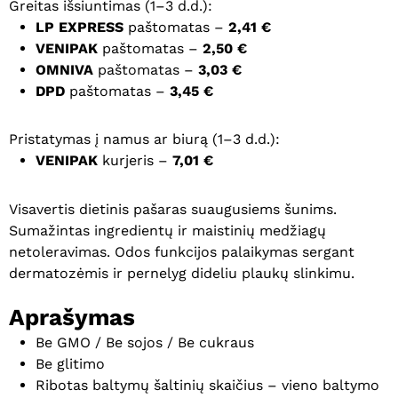
Greitas išsiuntimas (1–3 d.d.):
LP EXPRESS
paštomatas –
2,41 €
VENIPAK
paštomatas –
2,50 €
OMNIVA
paštomatas –
3,03 €
DPD
paštomatas –
3,45 €
Pristatymas į namus ar biurą (1–3 d.d.):
VENIPAK
kurjeris –
7,01 €
Visavertis dietinis pašaras suaugusiems šunims.
Sumažintas ingredientų ir maistinių medžiagų
netoleravimas. Odos funkcijos palaikymas sergant
dermatozėmis ir pernelyg dideliu plaukų slinkimu.
Aprašymas
Be GMO / Be sojos / Be cukraus
Be glitimo
Ribotas baltymų šaltinių skaičius – vieno baltymo