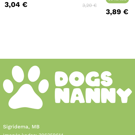
3,04
€
3,20
€
3,89
€
Sigridema, MB