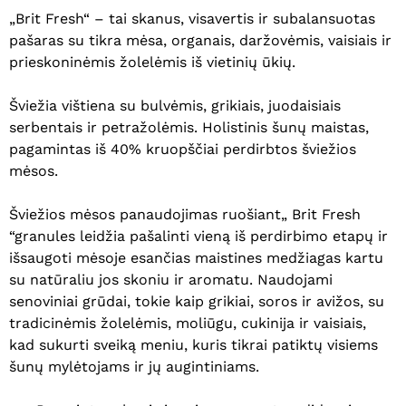
„Brit Fresh“ – tai skanus, visavertis ir subalansuotas
pašaras su tikra mėsa, organais, daržovėmis, vaisiais ir
prieskoninėmis žolelėmis iš vietinių ūkių.
Šviežia vištiena su bulvėmis, grikiais, juodaisiais
serbentais ir petražolėmis. Holistinis šunų maistas,
pagamintas iš 40% kruopščiai perdirbtos šviežios
mėsos.
Šviežios mėsos panaudojimas ruošiant„ Brit Fresh
“granules leidžia pašalinti vieną iš perdirbimo etapų ir
išsaugoti mėsoje esančias maistines medžiagas kartu
su natūraliu jos skoniu ir aromatu. Naudojami
senoviniai grūdai, tokie kaip grikiai, soros ir avižos, su
tradicinėmis žolelėmis, moliūgu, cukinija ir vaisiais,
kad sukurti sveiką meniu, kuris tikrai patiktų visiems
šunų mylėtojams ir jų augintiniams.