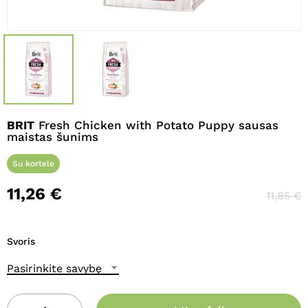
Pavadinimas
*
El. paštas
*
BRIT
Fresh Chicken with Potato Puppy sausas
maistas šunims
Noriu savo interneto naršyklėje
Su kortele
išsaugoti vardą, el. pašto adresą ir
11,26
€
11,85
€
interneto puslapį, kad jų nebereiktų
įvesti iš naujo, kai kitą kartą vėl norėsiu
parašyti komentarą.
Svoris
Pasirinkite savybę