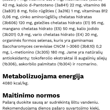
Krepšelyje nėra produktų.
42 mg, kalcio d-Pantoteno (3a841) 22 mg, vitamino B6
(3a831) 8 mg, folio rūgšties ( 3a316) 1 mg, vitaminas B12
Eiti Į Parduotuvę
0,06 mg, cinko aminorūgščių chelatas hidratas
(3b606) 120 mg, geležies chelatas hidrato (E1) 95 mg,
mangano chelatas hidrato (E5) 50 mg, kalio jodido
(3b201) 0,9 mg, vario chelatas hidrato (E4) 20 mg,
organinės formos selenas, kuris yra gaminamas
Saccharomyces cerevisiae CNCM I-3060 (3b8.10) 0,2
mg, L-metionino (3c305) 180 mg. Jame yra natūralių
antioksidantų: tokoferolio ekstraktai iš augalinių aliejų
(1b306), askorbilo palmitato (1b304) ir rozmarino.
Metabolizuojama energija
4080 kcal/kg.
Maitinimo normos
Pašarą duokite sausą ar sudrėkintą šiltu vandeniu.
Rekomenduojamą dienos pašaro suvartojimo kiekį,