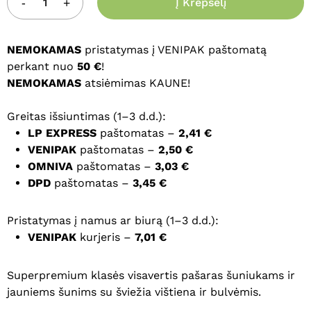
Į Krepšelį
NEMOKAMAS
pristatymas į VENIPAK paštomatą
perkant nuo
50 €
!
NEMOKAMAS
atsiėmimas KAUNE!
Greitas išsiuntimas (1–3 d.d.):
LP EXPRESS
paštomatas –
2,41 €
VENIPAK
paštomatas –
2,50 €
OMNIVA
paštomatas –
3,03 €
DPD
paštomatas –
3,45 €
Pristatymas į namus ar biurą (1–3 d.d.):
VENIPAK
kurjeris –
7,01 €
Superpremium klasės visavertis pašaras šuniukams ir
jauniems šunims su šviežia vištiena ir bulvėmis.