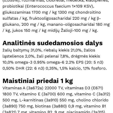
(0,055%), rozmarinas, čiobreliai, medetka, kiaulpienės,
probiotikai (Enterococcus faecium 1×109 KSV),
gliukozaminas 1700 mg / kg 1300 mg chondroitino
sulfatas / kg, fruktooligosacharidai 220 mg / kg β-
gliukano, 200 mg / kg, manano-oligosacharidai 180 mg
/ kg, jukos 150 mg / kg midijų Žalioji-100 mg / kg.
Analitinės sudedamosios dalys
žalių baltymų 31,0%, riebalų kiekis 21,0%, žalios
ląstelienos 2,0%, žali pelenai 7,8%, drėgmės kiekis
10,0% omega-3 0.95% omega-6 2.2% EPS (20: 5 n3)
0,50% DHR (22: 6 n3) 0,35%, 1,5% kalcio, 1,1% fosforo.
Maistiniai priedai 1 kg
Vitaminas A (3a672a) 22000 TV, vitaminas D3 (E671)
1800 TV, vitamino E (3a700) 600 mg, vitamino C (3a312)
500 mg, L-karnitinas (3a910) 550 mg, cholino chlorido
(3a890) 750 mg, biotinas (3a880) 0,9 mg, vitamino B1
(3a821) 7 mg, vitamino B2, 9 mg, niacinamido (3a315)