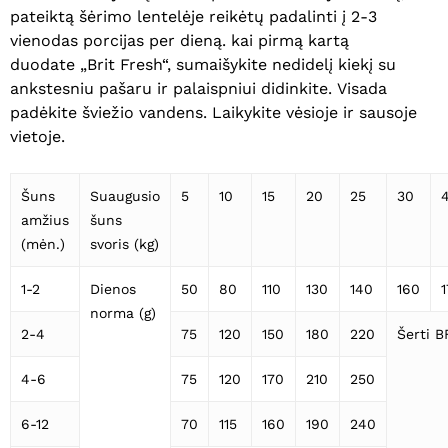
pateiktą šėrimo lentelėje reikėtų padalinti į 2-3
vienodas porcijas per dieną. kai pirmą kartą
duodate „Brit Fresh“, sumaišykite nedidelį kiekį su
ankstesniu pašaru ir palaispniui didinkite. Visada
padėkite šviežio vandens. Laikykite vėsioje ir sausoje
vietoje.
Šuns
Suaugusio
5
10
15
20
25
30
amžius
šuns
(mėn.)
svoris (kg)
1-2
Dienos
50
80
110
130
140
160
norma (g)
2-4
75
120
150
180
220
Šerti 
4-6
75
120
170
210
250
6-12
70
115
160
190
240