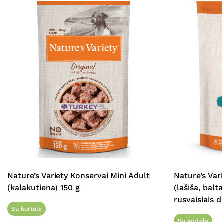
Nature’s Variety Konservai Mini Adult
Nature’s Va
(kalakutiena) 150 g
(lašiša, bal
rusvaisiais 
Su kortele
Su kortele