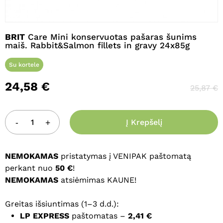
BRIT
Care Mini konservuotas pašaras šunims
maiš. Rabbit&Salmon fillets in gravy 24x85g
Pavadinimas
*
Su kortele
24,58
€
25,87
€
El. paštas
*
Į Krepšelį
Noriu savo interneto naršyklėje
išsaugoti vardą, el. pašto adresą ir
NEMOKAMAS
pristatymas į VENIPAK paštomatą
interneto puslapį, kad jų nebereiktų
perkant nuo
50 €
!
įvesti iš naujo, kai kitą kartą vėl norėsiu
NEMOKAMAS
atsiėmimas KAUNE!
parašyti komentarą.
Greitas išsiuntimas (1–3 d.d.):
LP EXPRESS
paštomatas –
2,41 €