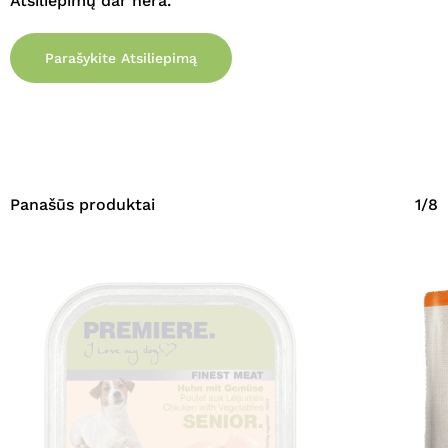
Atsiliepimų dar nėra.
Parašykite Atsiliepimą
Panašūs produktai
1/8