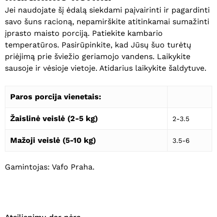
Jei naudojate šį ėdalą siekdami paįvairinti ir pagardinti
savo šuns racioną, nepamirškite atitinkamai sumažinti
įprasto maisto porciją. Patiekite kambario
temperatūros. Pasirūpinkite, kad Jūsų šuo turėtų
priėjimą prie šviežio geriamojo vandens. Laikykite
Krepšelyje nėra produktų.
sausoje ir vėsioje vietoje. Atidarius laikykite šaldytuve.
Eiti Į Parduotuvę
Paros porcija vienetais:
Žaislinė veislė (2-5 kg)
2-3.5
Mažoji veislė (5-10 kg)
3.5-6
Gamintojas: Vafo Praha.