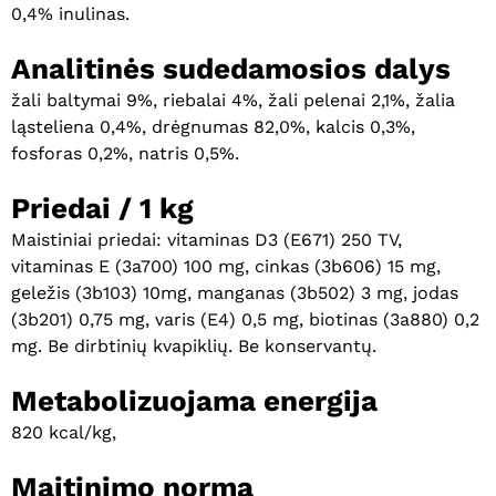
0,4% inulinas.
Analitinės sudedamosios dalys
žali baltymai 9%, riebalai 4%, žali pelenai 2,1%, žalia
ląsteliena 0,4%, drėgnumas 82,0%, kalcis 0,3%,
fosforas 0,2%, natris 0,5%.
Priedai / 1 kg
Maistiniai priedai: vitaminas D3 (E671) 250 TV,
vitaminas E (3a700) 100 mg, cinkas (3b606) 15 mg,
geležis (3b103) 10mg, manganas (3b502) 3 mg, jodas
(3b201) 0,75 mg, varis (E4) 0,5 mg, biotinas (3a880) 0,2
mg. Be dirbtinių kvapiklių. Be konservantų.
Metabolizuojama energija
820 kcal/kg,
Maitinimo norma