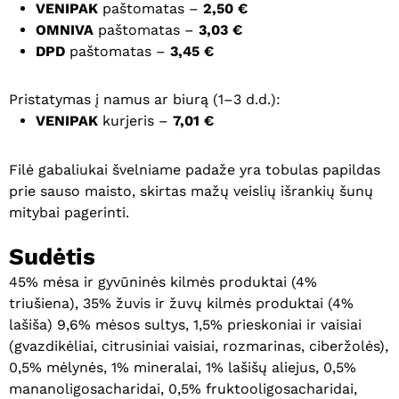
VENIPAK
paštomatas –
2,50 €
OMNIVA
paštomatas –
3,03 €
DPD
paštomatas –
3,45 €
Pristatymas į namus ar biurą (1–3 d.d.):
VENIPAK
kurjeris –
7,01 €
Filė gabaliukai švelniame padaže yra tobulas papildas
prie sauso maisto, skirtas mažų veislių išrankių šunų
mitybai pagerinti.
Sudėtis
45% mėsa ir gyvūninės kilmės produktai (4%
triušiena), 35% žuvis ir žuvų kilmės produktai (4%
lašiša) 9,6% mėsos sultys, 1,5% prieskoniai ir vaisiai
(gvazdikėliai, citrusiniai vaisiai, rozmarinas, ciberžolės),
0,5% mėlynės, 1% mineralai, 1% lašišų aliejus, 0,5%
mananoligosacharidai, 0,5% fruktooligosacharidai,