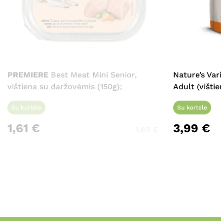
PREMIERE
Best Meat Mini Senior,
Nature’s Va
vištiena su daržovėmis (150g);
Adult (višti
Su kortele
Su kortele
1,61
€
3,99
€
1,69
€