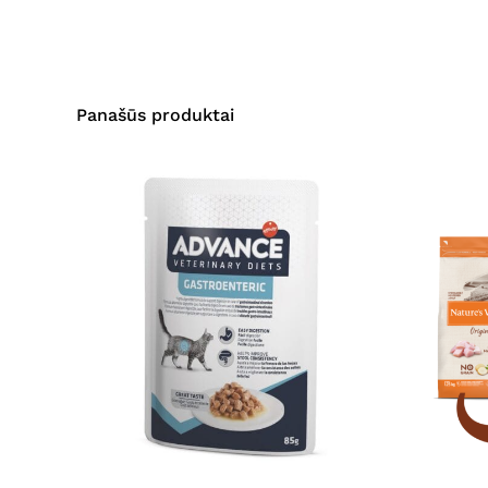
Panašūs produktai
This
product
has