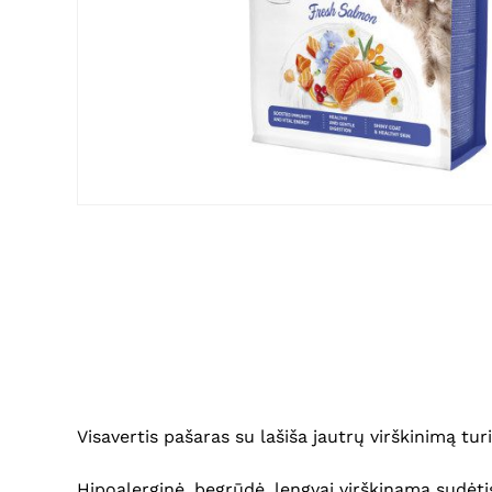
Visavertis pašaras su lašiša jautrų virškinimą 
Hipoalerginė, begrūdė, lengvai virškinama sudėtis