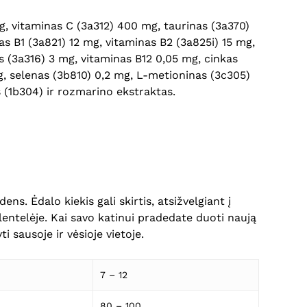
g, vitaminas C (3a312) 400 mg, taurinas (3a370)
s B1 (3a821) 12 mg, vitaminas B2 (3a825i) 15 mg,
s (3a316) 3 mg, vitaminas B12 0,05 mg, cinkas
, selenas (3b810) 0,2 mg, L-metioninas (3c305)
s (1b304) ir rozmarino ekstraktas.
ns. Ėdalo kiekis gali skirtis, atsižvelgiant į
entelėje. Kai savo katinui pradedate duoti naują
i sausoje ir vėsioje vietoje.
Krepšelyje nėra produktų.
7 – 12
Eiti Į Parduotuvę
80 – 100