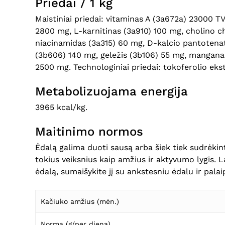
Priedai / 1 kg
Maistiniai priedai: vitaminas A (3a672a) 23000 T
2800 mg, L-karnitinas (3a910) 100 mg, cholino ch
niacinamidas (3a315) 60 mg, D-kalcio pantotenata
(3b606) 140 mg, geležis (3b106) 55 mg, manganas
2500 mg. Technologiniai priedai: tokoferolio ekst
Metabolizuojama energija
3965 kcal/kg.
Maitinimo normos
Ėdalą galima duoti sausą arba šiek tiek sudrėkintą
tokius veiksnius kaip amžius ir aktyvumo lygis. 
ėdalą, sumaišykite jį su ankstesniu ėdalu ir palaip
Kačiuko amžius (mėn.)
Norma (g/per dieną)