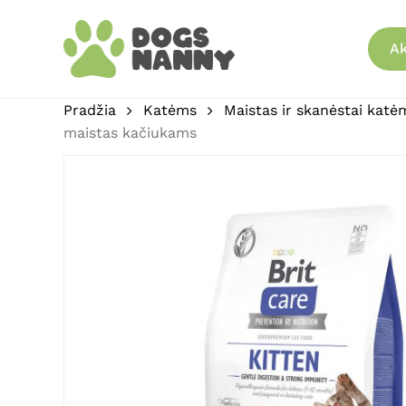
Skip
to
Ak
main
content
Pradžia
Katėms
Maistas ir skanėstai katė
maistas kačiukams