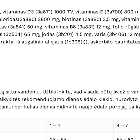
V, vitaminas D3 (3a671) 1000 TV, vitaminas E (3a700) 800 m
loridas(3a890) 2800 mg, biotinas (3a880) 2,5 mg, vitamina
s (3a841) 50 mg, vitaminas B6 (3a831) 12 mg, folio rūgšti
 (3b504) 65 mg, jodas (3b201) 4,5 mg, varis (3b406) 12 mg
raktai iš augalinio aliejaus (1b306(i)), askorbilo palmitata
 šiltu vandeniu. Užtikrinkite, kad visada būtų šviežio vande
Laikykitės rekomenduojamo dienos ėdalo kiekio, nurodyto l
sniui per kelias dienas didinkite naujo ėdalo porciją. Laikyt
1 – 4
4 – 7
25 – 55
55 – 80