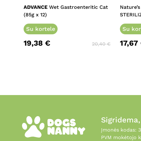
multipl
ADVANCE
Wet Gastroenteritic Cat
Nature’s
variants
(85g x 12)
STERILI
The
Su kortele
options
Su kor
may
19,38
€
17,67
be
20,40
€
chosen
on
the
product
page
Sigridema
Įmonės kodas: 
PVM mokėtojo k