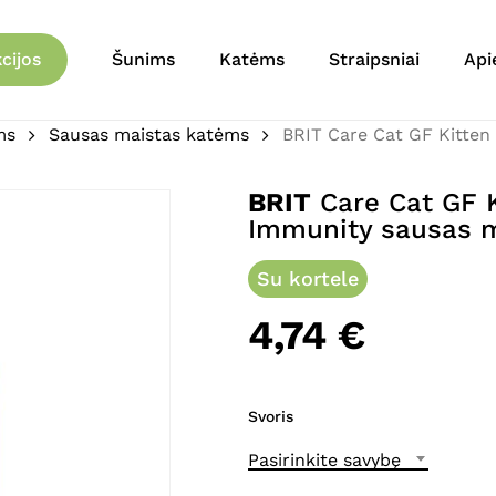
Krepšelis
Būkite pirmas aprašęs 
cijos
Šunims
Katėms
Straipsniai
Api
Digestion&Strong Immu
ms
Sausas maistas katėms
BRIT Care Cat GF Kitten
El. pašto adresas nebu
Jūsų įvertinimas
*
BRIT
Care Cat GF K
Immunity sausas 
Jūsų atsiliepimas
*
Su kortele
4,74
€
Svoris
Pavadinimas
*
Pasirinkite savybę