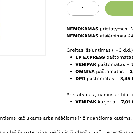
Noriu savo interneto na
puslapį, kad jų nebereiktų 
NEMOKAMAS
pristatymas į
komentarą.
NEMOKAMAS
atsiėmimas K
Greitas išsiuntimas (1–3 d.d.)
LP EXPRESS
paštomata
VENIPAK
paštomatas –
OMNIVA
paštomatas –
3
DPD
paštomatas –
3,45 
Pristatymas į namus ar biurą 
VENIPAK
kurjeris –
7,01 
turintiems kačiukams arba nėščioms ir žindančioms katėms.
 su lašiša patenkina nėščių ir žindančių kačių energijos p