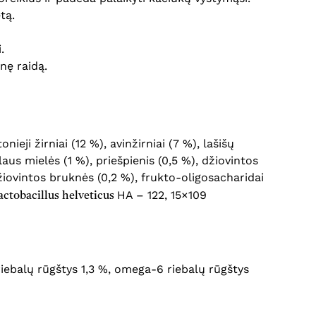
tą.
.
nę raidą.
ieji žirniai (12 %), avinžirniai (7 %), lašišų
laus mielės (1 %), priešpienis (0,5 %), džiovintos
 džiovintos bruknės (0,2 %), frukto-oligosacharidai
HA – 122, 15×109
actobacillus helveticus
3 riebalų rūgštys 1,3 %, omega-6 riebalų rūgštys