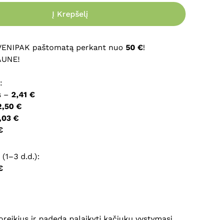
Į Krepšelį
ršyklėje išsaugoti vardą, el. pašto adresą ir interneto
įvesti iš naujo, kai kitą kartą vėl norėsiu parašyti
 VENIPAK paštomatą perkant nuo
50 €
!
AUNE!
:
s –
2,41 €
2,50 €
,03 €
€
(1–3 d.d.):
€
oreikius ir padeda palaikyti kačiukų vystymąsi.