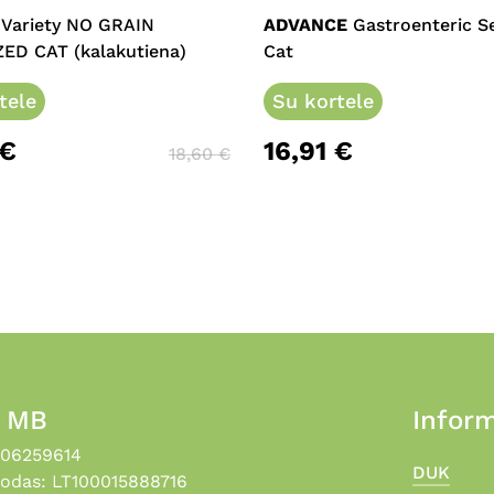
e
multiple
 Variety NO GRAIN
ADVANCE
Gastroenteric Se
.
variants.
ZED CAT (kalakutiena)
Cat
The
tele
options
Su kortele
may
€
16,91
€
be
18,60
€
chosen
on
the
product
page
, MB
Inform
306259614
DUK
odas: LT100015888716