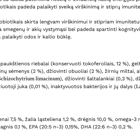
ikais padeda palaikyti sveiką virškinimą ir stiprų imunite
iotikais skirta lengvam virškinimui ir stipriam imunitetui
 smegenų ir akių vystymąsi bei padeda spartinti kognityvi
palaikyti odos ir kailio būklę.
paukštienos riebalai (konservuoti tokoferoliais, 12 %), gelton
inų sėmenys (2 %), džiovinti obuoliai (2 %), žirnių miltai, a
), džiovinti šaltalankiai (0,3 %),
Schizochytrium limacinum
otoji juka (0,01 %), inaktyvuotos bakterijos ir jų dalys (
L
elenai 7,5 %, žalia ląsteliena 1,2 %, drėgnis 10,0 %, omega-
 magnis 0,1 %, EPA (20:5 n-3) 0,15%, DHA (22:6 n-3) 0,2 %.