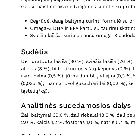
Gausi maistinėmis medžiagomis sudėtis su probiot
Begrūdė, daug baltymų turinti formulė su prob
Omega-3 DHA ir EPA kartu su taurinu skatina
Šviežia lašiša, kurioje gausu omega-3 padeda 
Sudėtis
Dehidratuota lašiša (30 %), šviežia lašiša (26 %), 
aliejus (3 %), hidrolizuotos vištų kepenys (2 %), l
ramunėlės (0,5 %), jūros dumblių aliejus (0,3 %,
(0,025 %), mannano-oligosacharidai (0,02 %), šeriu
ląstelių/kg).
Analitinės sudedamosios dalys
Žali baltymai 39,0 %, žali riebalai 18,0 %, žali p
2,0 %, kalcis 1,2 %, fosforas 1,0 %, natris 0,7 %,