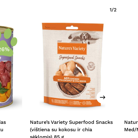
1/2
26%
ias
Nature’s Variety Superfood Snacks
Natur
gu
(vištiena su kokosu ir chia
Med/M
sėklomis) 85 g