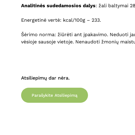
Analitinės sudedamosios dalys
: žali baltymai 2
Energetinė vertė: kcal/100g – 233.
Šėrimo norma: žiūrėti ant įpakavimo. Neduoti jaun
vėsioje sausoje vietoje. Nenaudoti žmonių maistu
Atsiliepimų dar nėra.
Parašykite Atsiliepimą