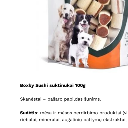
Bo
xby
Sushi suktinukai
100g
Skanėstai – pašaro papildas šunims.
Sudėtis
: mėsa ir mėsos perdirbimo produktai (viš
riebalai, mineralai, augalinių baltymų ekstraktai,