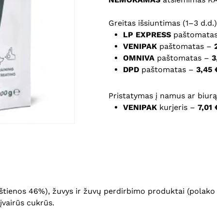
Noriu savo interneto na
Greitas išsiuntimas (1–3 d.d.)
puslapį, kad jų nebereiktų 
LP EXPRESS
paštomata
komentarą.
VENIPAK
paštomatas –
OMNIVA
paštomatas –
3
DPD
paštomatas –
3,45 
Pristatymas į namus ar biurą 
VENIPAK
kurjeris –
7,01 
tienos 46%), žuvys ir žuvų perdirbimo produktai (polako 13%
 įvairūs cukrūs.