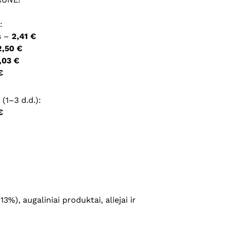
ršyklėje išsaugoti vardą, el. pašto adresą ir interneto
:
įvesti iš naujo, kai kitą kartą vėl norėsiu parašyti
s –
2,41 €
2,50 €
,03 €
€
(1–3 d.d.):
€
), augaliniai produktai, aliejai ir