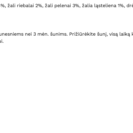
8%, žali riebalai 2%, žali pelenai 3%, žalia ląsteliena 1%, d
esniems nei 3 mėn. šunims. Prižiūrėkite šunį, visą laiką ko
i.