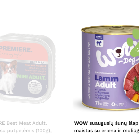
-
This
product
has
multiple
RE
Best Meat Adult,
WOW
suaugusių šunų šlap
variants.
 su putpelėmis (100g);
maistas su ėriena ir moliū
The