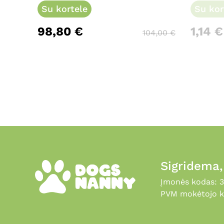
Su kortele
Su kor
98,80
€
1,14
€
104,00
€
Sigridema
Įmonės kodas: 
PVM mokėtojo k