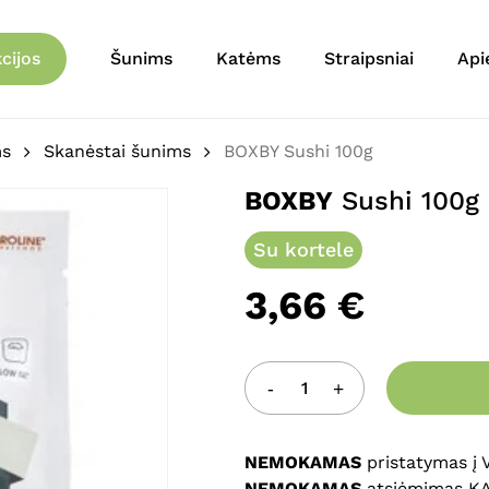
Krepšelis
Būkite pirmas aprašęs 
cijos
Šunims
Katėms
Straipsniai
Api
El. pašto adresas nebu
Jūsų įvertinimas
*
ms
Skanėstai šunims
BOXBY Sushi 100g
BOXBY
Sushi 100g
Jūsų atsiliepimas
*
Su kortele
3,66
€
Pavadinimas
*
NEMOKAMAS
pristatymas į
NEMOKAMAS
atsiėmimas K