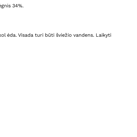
rėgnis 34%.
l ėda. Visada turi būti šviežio vandens. Laikyti
Krepšelyje nėra produktų.
Eiti Į Parduotuvę