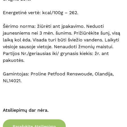
Energetinė vertė: kcal/100g – 262.
Šėrimo norma: žiūrėti ant įpakavimo. Neduoti
jaunesniems nei 3 mėn. šunims. Prižiūrėkite šunį, visą
laiką kol ėda. Visada turi būti šviežio vandens. Laikyti
vėsioje sausoje vietoje. Nenaudoti žmonių maistui.
Partijos Nr./geriausias iki/ grynasis kiekis: žr. ant
pakuotės.
Gamintojas: Proline Petfood Renswoude, Olandija,
NL14021.
Krepšelyje nėra produktų.
Eiti Į Parduotuvę
Atsiliepimų dar nėra.
Parašykite Atsiliepimą