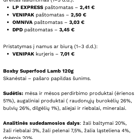
LP EXPRESS
paštomatas –
2,41 €
VENIPAK
paštomatas –
2,50 €
OMNIVA
paštomatas –
3,03 €
DPD
paštomatas –
3,45 €
Pristatymas į namus ar biurą (1–3 d.d.):
VENIPAK
kurjeris –
7,01 €
Boxby
Superfood Lamb 120g
Skanėstai – pašaro papildas šunims.
Sudėtis:
mėsa ir mėsos perdirbimo produktai (ėrienos
51%), augaliniai produktai ( raudonųjų burokėlių 26%,
bulvių 26%, dilgėlių 1%), aliejai ir riebalai, mineralai.
Analitinės sudedamosios dalys
: žali baltymai 20%,
žali riebalai 3%, žali pelenai 7,5%, žalia ląsteliena 4%,
drėgnis 20%.