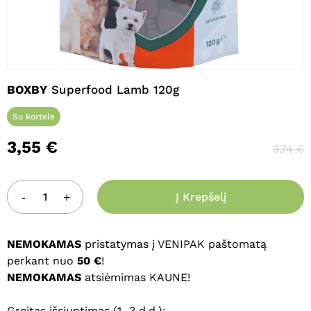
Pavadinimas
*
BOXBY
Superfood Lamb 120g
El. paštas
*
Su kortele
3,55
€
3,74
€
Noriu savo interneto naršyklėje
išsaugoti vardą, el. pašto adresą ir
interneto puslapį, kad jų nebereiktų
Į Krepšelį
įvesti iš naujo, kai kitą kartą vėl norėsiu
parašyti komentarą.
NEMOKAMAS
pristatymas į VENIPAK paštomatą
perkant nuo
50 €
!
NEMOKAMAS
atsiėmimas KAUNE!
Greitas išsiuntimas (1–3 d.d.):