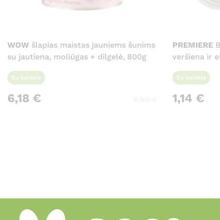
WOW
šlapias maistas jauniems šunims
PREMIERE
B
su jautiena, moliūgas + dilgelė, 800g
veršiena ir e
Su kortele
Su kortele
6,18
€
1,14
€
6,99
€