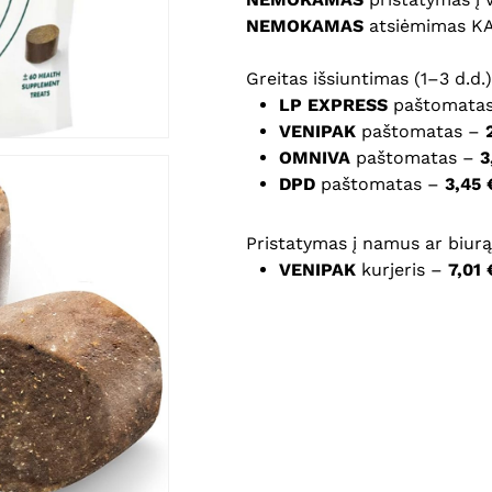
NEMOKAMAS
atsiėmimas K
Noriu savo interneto na
Greitas išsiuntimas (1–3 d.d.)
puslapį, kad jų nebereiktų 
LP EXPRESS
paštomata
komentarą.
VENIPAK
paštomatas –
OMNIVA
paštomatas –
3
DPD
paštomatas –
3,45 
Pristatymas į namus ar biurą 
VENIPAK
kurjeris –
7,01 