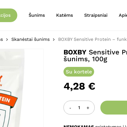
Krepšelis
Būkite pirmas aprašęs 
cijos
Šunims
Katėms
Straipsniai
Api
skanėstai šunims, 100g
El. pašto adresas nebu
ms
Skanėstai šunims
BOXBY Sensitive Protein – funk
Jūsų įvertinimas
*
BOXBY
Sensitive P
šunims, 100g
Jūsų atsiliepimas
*
Su kortele
4,28
€
Pavadinimas
*
NEMOKAMAS
pristatymas į