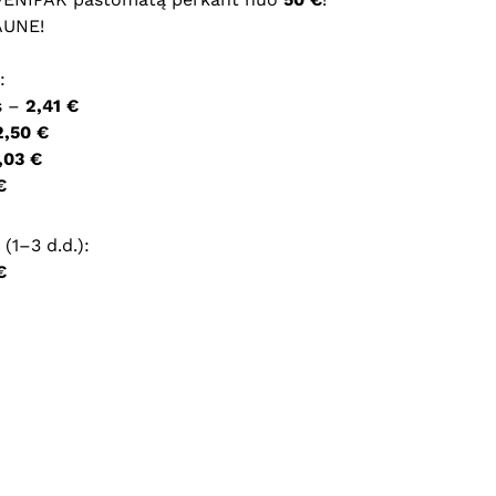
AUNE!
ršyklėje išsaugoti vardą, el. pašto adresą ir interneto
:
įvesti iš naujo, kai kitą kartą vėl norėsiu parašyti
s –
2,41 €
2,50 €
,03 €
€
(1–3 d.d.):
€