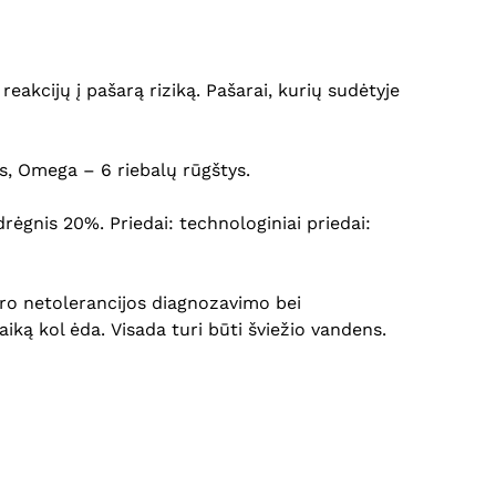
akcijų į pašarą riziką. Pašarai, kurių sudėtyje
lis, Omega – 6 riebalų rūgštys.
drėgnis 20%.
Priedai: technologiniai priedai:
ro netolerancijos d
iagnozavimo bei
laiką kol ėda.
Visada turi būti šviežio vandens.
Krepšelyje nėra produktų.