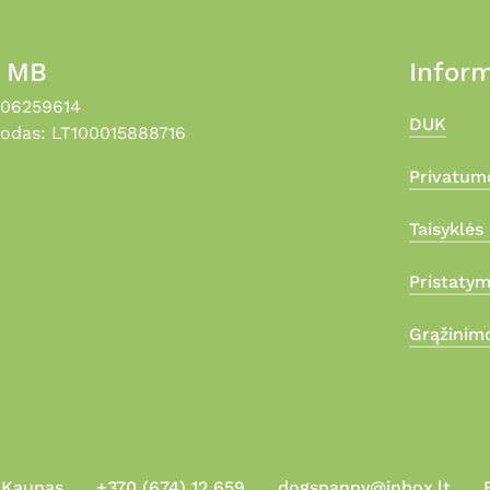
, MB
Inform
306259614
DUK
odas: LT100015888716
Privatumo
Taisyklės 
Pristaty
Grąžinimo
, Kaunas
+370 (674) 12 659
dogsnanny@inbox.lt