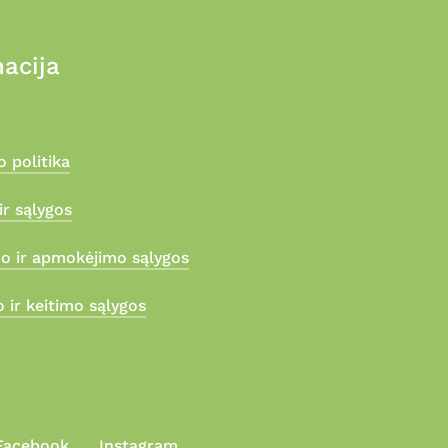
acija
 politika
ir sąlygos
mo ir apmokėjimo sąlygos
 ir keitimo sąlygos
Facebook
Instagram