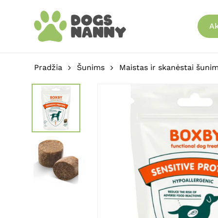
Skip
to
Ak
main
content
Pradžia
Šunims
Maistas ir skanėstai šuni