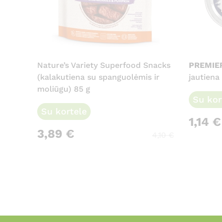
Nature’s Variety Superfood Snacks
PREMIE
(kalakutiena su spanguolėmis ir
jautiena
moliūgu) 85 g
Su kor
Su kortele
1,14
€
3,89
€
4,10
€