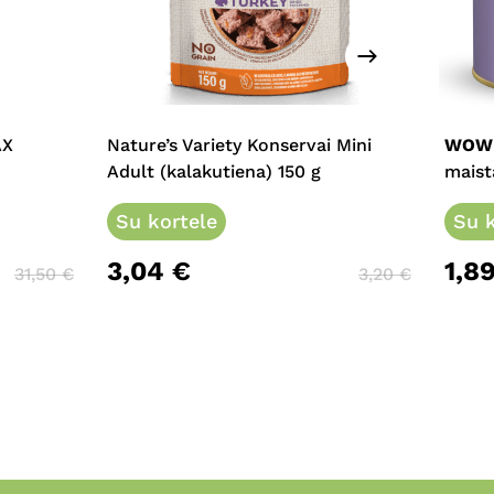
This
prod
has
multi
AX
Nature’s Variety Konservai Mini
WOW
varia
Adult (kalakutiena) 150 g
maist
The
Su kortele
opti
Su k
may
3,04
€
1,8
be
31,50
€
3,20
€
chos
on
the
prod
page