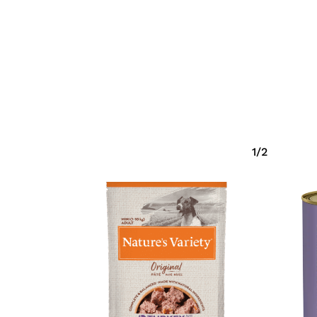
Eiti Į Parduotuvę
1/2