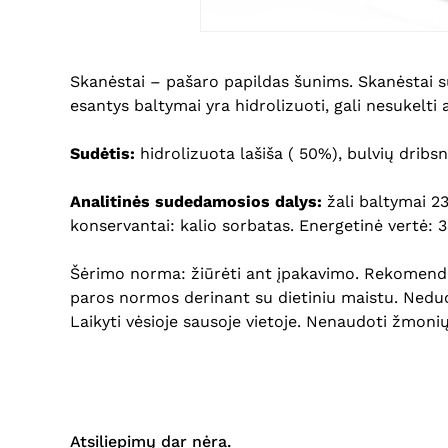
Skanėstai – pašar
o papildas
šunims.
Skanėstai s
esantys baltymai yra hidrolizuoti, gali nesukelti
Sudėtis:
hidrolizuota lašiša ( 50
%),
bulvių dribsn
Analitinės sudedamosios dalys:
ž
ali
baltymai
23
konservantai: kalio sorbatas.
Energetinė vertė:
3
Šėrimo norma: žiūrėti ant įpakavimo.
Rekomenduo
paros
normos
derinant su dietiniu maistu
. Nedu
Laikyti vėsioje sausoje vietoje. Nenaudoti žmonių
Atsiliepimų dar nėra.