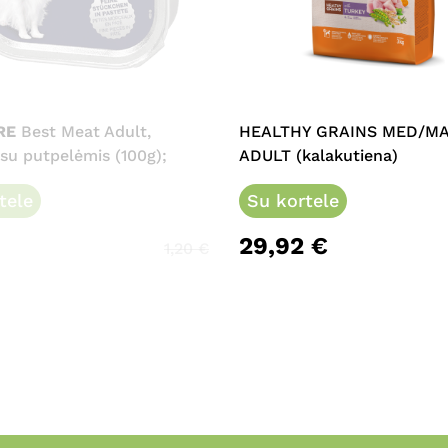
This
product
has
multiple
RE
Best Meat Adult,
HEALTHY GRAINS MED/M
variants.
 su putpelėmis (100g);
ADULT (kalakutiena)
The
tele
options
Su kortele
may
29,92
€
be
1,20
€
chosen
on
the
product
page