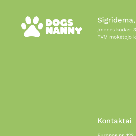
Sigridema
Įmonės kodas: 
PVM mokėtojo k
Kontaktai
Europos pr. 122