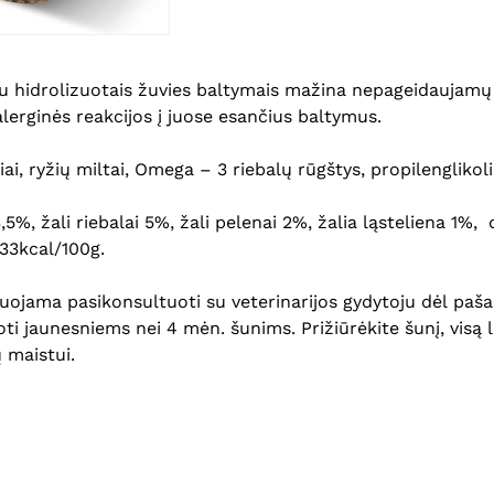
u hidrolizuotais žuvies baltymais mažina nepageidaujamų re
 alerginės reakcijos į juose esančius baltymus.
iai, ryžių miltai, Omega – 3 riebalų rūgštys, propilengliko
,5
%, ž
ali
riebalai
5
%, ž
ali
pelenai
2
%, ž
alia
ląsteliena
1
%, 
33
kcal/100g
.
jama pasikonsultuoti su veterinarijos gydytoju dėl
paša
oti jaunesniems nei 4 mėn. šunims.
Prižiūrė
kite
šunį, visą 
 maistui.