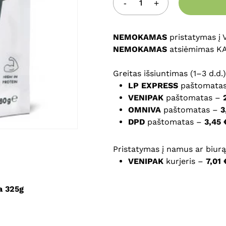
Noriu savo interneto na
puslapį, kad jų nebereiktų 
NEMOKAMAS
komentarą.
pristatymas į
NEMOKAMAS
atsiėmimas K
Greitas išsiuntimas (1–3 d.d.)
LP EXPRESS
paštomata
VENIPAK
paštomatas –
OMNIVA
paštomatas –
3
DPD
paštomatas –
3,45 
Pristatymas į namus ar biurą 
VENIPAK
kurjeris –
7,01 
na
325
g