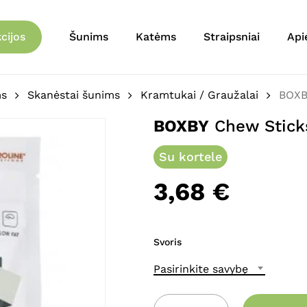
Krepšelis
Būkite pirmas aprašęs 
cijos
Šunims
Katėms
Straipsniai
Api
El. pašto adresas nebu
Jūsų įvertinimas
*
ms
Skanėstai šunims
Kramtukai / Graužalai
BOXB
BOXBY
Chew Stick
Jūsų atsiliepimas
*
Su kortele
3,68
€
Svoris
Pavadinimas
*
Pasirinkite savybę