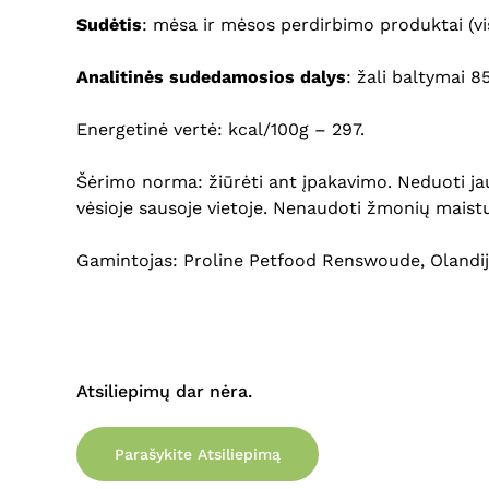
Sudėtis
: mėsa ir mėsos perdirbimo produktai (višt
Analitinės sudedamosios dalys
: žali baltymai 8
Energetinė vertė: kcal/100g – 297.
Šėrimo norma: žiūrėti ant įpakavimo. Neduoti jaun
vėsioje sausoje vietoje. Nenaudoti žmonių maistui.
Gamintojas: Proline Petfood Renswoude, Olandij
Atsiliepimų dar nėra.
Parašykite Atsiliepimą