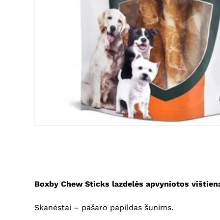
Boxby Chew Sticks
lazdelės apvyniotos
vištie
Skanėstai – pašaro papildas šunims.