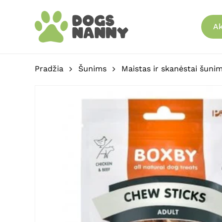
Skip
to
Ak
main
content
Pradžia
Šunims
Maistas ir skanėstai šuni