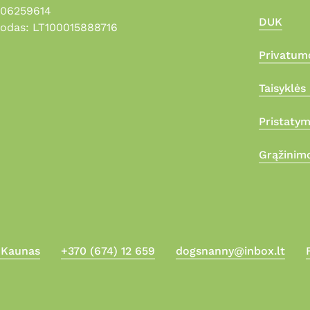
306259614
DUK
odas: LT100015888716
Privatumo
Taisyklės 
Pristaty
Grąžinimo
, Kaunas
+370 (674) 12 659
dogsnanny@inbox.lt
Suma: