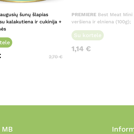
e
augusių šunų šlapias
PREMIERE
Best Meat Mini 
.
su kalakutiena ir cukinija +
veršiena ir elniena (100g);
nės
Su kortele
tele
1,14
€
€
2,70
€
, MB
Inform