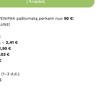
Į Krepšelį
ršyklėje išsaugoti vardą, el. pašto adresą ir interneto
įvesti iš naujo, kai kitą kartą vėl norėsiu parašyti
 VENIPAK paštomatą perkant nuo
50 €
!
AUNE!
:
s –
2,41 €
2,50 €
,03 €
€
(1–3 d.d.):
€