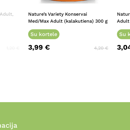
Adult,
Nature’s Variety Konservai
Natur
Med/Max Adult (kalakutiena) 300 g
Adult 
Su kortele
Su k
3,99
€
3,0
1,20
€
4,20
€
acija