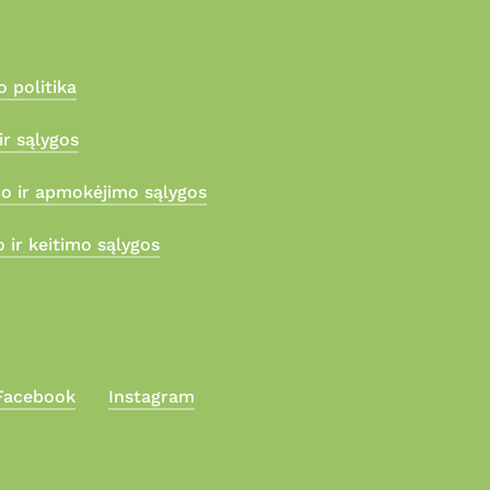
 politika
ir sąlygos
mo ir apmokėjimo sąlygos
 ir keitimo sąlygos
Facebook
Instagram
0,00
€
Apmokėjimas