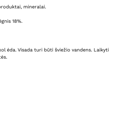
produktai, mineralai.
rėgnis 18%.
l ėda. Visada turi būti šviežio vandens. Laikyti
tės.
Krepšelyje nėra produktų.
Eiti Į Parduotuvę