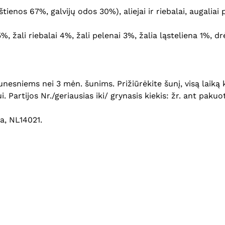
ienos 67%, galvijų odos 30%), aliejai ir riebalai, augaliai 
5%, žali riebalai 4%, žali pelenai 3%, žalia ląsteliena 1%, d
esniems nei 3 mėn. šunims. Prižiūrėkite šunį, visą laiką ko
 Partijos Nr./geriausias iki/ grynasis kiekis: žr. ant pakuo
a, NL14021.