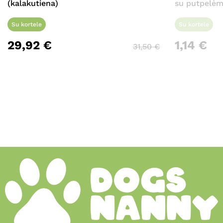
(kalakutiena)
su putpelėmi
Su kortele
Su kortele
29,92
€
1,14
€
31,50
€