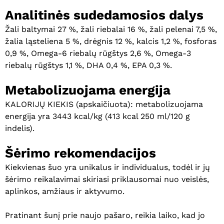
Analitinės sudedamosios dalys
Žali baltymai 27 %, žali riebalai 16 %, žali pelenai 7,5 %,
žalia ląsteliena 5 %, drėgnis 12 %, kalcis 1,2 %, fosforas
0,9 %, Omega-6 riebalų rūgštys 2,6 %, Omega-3
riebalų rūgštys 1,1 %, DHA 0,4 %, EPA 0,3 %.
Metabolizuojama energija
KALORIJŲ KIEKIS (apskaičiuota): metabolizuojama
energija yra 3443 kcal/kg (413 kcal 250 ml/120 g
indelis).
Šėrimo rekomendacijos
Kiekvienas šuo yra unikalus ir individualus, todėl ir jų
šėrimo reikalavimai skiriasi priklausomai nuo veislės,
aplinkos, amžiaus ir aktyvumo.
Pratinant šunį prie naujo pašaro, reikia laiko, kad jo