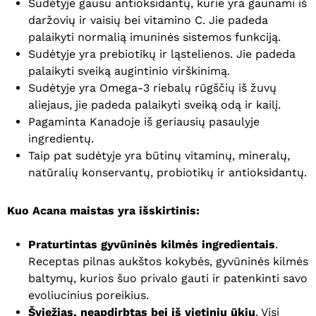
Sudėtyje gausu antioksidantų, kurie yra gaunami iš
daržovių ir vaisių bei vitamino C. Jie padeda
palaikyti normalią imuninės sistemos funkciją.
Sudėtyje yra prebiotikų ir ląstelienos. Jie padeda
palaikyti sveiką augintinio virškinimą.
Sudėtyje yra Omega-3 riebalų rūgščių iš žuvų
aliejaus, jie padeda palaikyti sveiką odą ir kailį.
Pagaminta Kanadoje iš geriausių pasaulyje
ingredientų.
Taip pat sudėtyje yra būtinų vitaminų, mineralų,
natūralių konservantų, probiotikų ir antioksidantų.
Kuo Acana maistas yra išskirtinis:
Praturtintas gyvūninės kilmės ingredientais
.
Receptas pilnas aukštos kokybės, gyvūninės kilmės
baltymų, kurios šuo privalo gauti ir patenkinti savo
evoliucinius poreikius.
Šviežias, neapdirbtas bei iš vietinių ūkių
. Visi