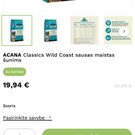
Pavadinimas
*
El. paštas
*
ACANA
Classics Wild Coast sausas maistas
šunims
Noriu savo interneto naršyklėje
Su kortele
išsaugoti vardą, el. pašto adresą ir
19,94
€
20,99
€
interneto puslapį, kad jų nebereiktų
įvesti iš naujo, kai kitą kartą vėl norėsiu
parašyti komentarą.
Svoris
Pasirinkite savybę