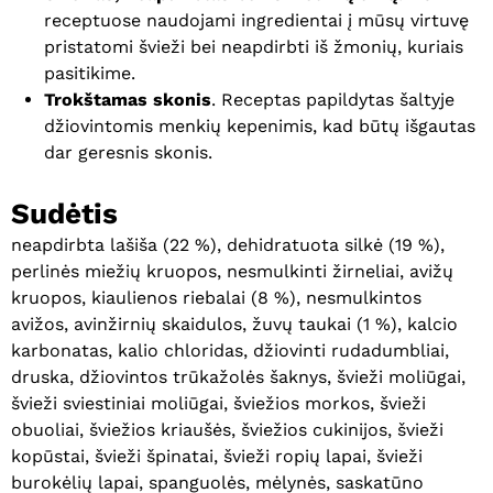
receptuose naudojami ingredientai į mūsų virtuvę
pristatomi švieži bei neapdirbti iš žmonių, kuriais
pasitikime.
Trokštamas skonis
. Receptas papildytas šaltyje
džiovintomis menkių kepenimis, kad būtų išgautas
dar geresnis skonis.
Sudėtis
neapdirbta lašiša (22 %), dehidratuota silkė (19 %),
perlinės miežių kruopos, nesmulkinti žirneliai, avižų
kruopos, kiaulienos riebalai (8 %), nesmulkintos
avižos, avinžirnių skaidulos, žuvų taukai (1 %), kalcio
karbonatas, kalio chloridas, džiovinti rudadumbliai,
druska, džiovintos trūkažolės šaknys, švieži moliūgai,
švieži sviestiniai moliūgai, šviežios morkos, švieži
obuoliai, šviežios kriaušės, šviežios cukinijos, švieži
kopūstai, švieži špinatai, švieži ropių lapai, švieži
burokėlių lapai, spanguolės, mėlynės, saskatūno