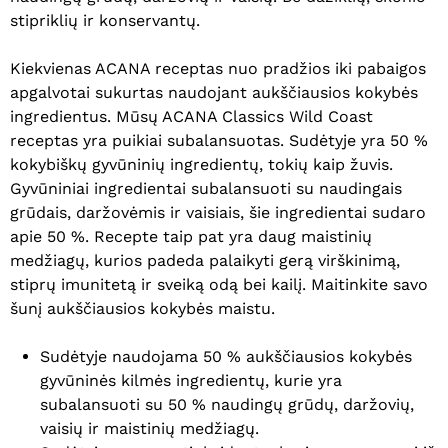
stipriklių ir konservantų.
Kiekvienas ACANA receptas nuo pradžios iki pabaigos
apgalvotai sukurtas naudojant aukščiausios kokybės
ingredientus. Mūsų ACANA Classics Wild Coast
receptas yra puikiai subalansuotas. Sudėtyje yra 50 %
kokybiškų gyvūninių ingredientų, tokių kaip žuvis.
Gyvūniniai ingredientai subalansuoti su naudingais
grūdais, daržovėmis ir vaisiais, šie ingredientai sudaro
apie 50 %. Recepte taip pat yra daug maistinių
medžiagų, kurios padeda palaikyti gerą virškinimą,
stiprų imunitetą ir sveiką odą bei kailį. Maitinkite savo
šunį aukščiausios kokybės maistu.
Sudėtyje naudojama 50 % aukščiausios kokybės
gyvūninės kilmės ingredientų, kurie yra
subalansuoti su 50 % naudingų grūdų, daržovių,
vaisių ir maistinių medžiagų.