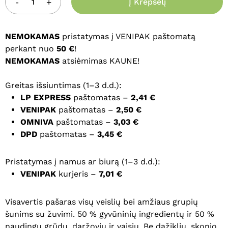
Į Krepšelį
NEMOKAMAS
pristatymas į VENIPAK paštomatą
perkant nuo
50 €
!
NEMOKAMAS
atsiėmimas KAUNE!
Greitas išsiuntimas (1–3 d.d.):
LP EXPRESS
paštomatas –
2,41 €
VENIPAK
paštomatas –
2,50 €
OMNIVA
paštomatas –
3,03 €
DPD
paštomatas –
3,45 €
Pristatymas į namus ar biurą (1–3 d.d.):
VENIPAK
kurjeris –
7,01 €
Visavertis pašaras visų veislių bei amžiaus grupių
šunims su žuvimi. 50 % gyvūninių ingredientų ir 50 %
naudingų grūdų, daržovių ir vaisių. Be dažiklių, skonio