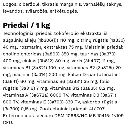
uogos, ciberžolė, tikrasis margainis, varnalėšų šaknys,
levandos, svilarožės, erškėtuogės.
Krepšelyje nėra produktų.
Priedai / 1 kg
Eiti Į Parduotuvę
Technologiniai priedai: tokoferolio ekstraktai iš
augalinių aliejų (1b306(i)) 110 mg, citrinų rūgštis (1a330)
40 mg, rozmarinų ekstraktas 75 mg. Maistiniai priedai:
cholino chloridas (3a890) 350 mg, taurinas (3a370)
400 mg, cinkas (3b612) 80 mg, varis (3b407) 11 mg,
vitaminas B1 (3a821) 100 mg, vitaminas B2 (3a825i) 20
mg, niacinas (3a314) 200 mg, kalcio D-pantotenatas
(3a841) 60 mg, vitaminas B6 (3a831) 35 mg, folio
rūgštis (3a316) 7 mg, vitaminas B12 (3a835) 0,2 mg,
vitaminas A (3a672a) 6000 TV, vitaminas D3 (3a671)
800 TV, vitaminas E (3a700) 330 TV, askorbo rūgštis
(3a300) 0,15 mg. Zootechniniai priedai: 4b1707
Enterococcus faecium DSM 10663/NCIMB 10415: 1×109
CFU.