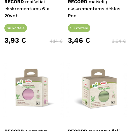
RECORD
maišeliai
RECORD
maišelių
ekskrementams 6 x
ekskrementams dėklas
20vnt.
Poo
Su kortele
Su kortele
3,93
€
3,46
€
4,14
€
3,64
€