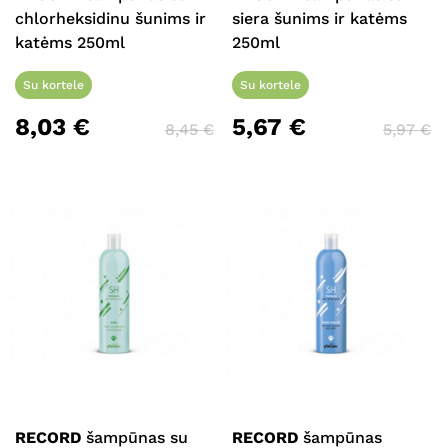
chlorheksidinu šunims ir
siera šunims ir katėms
katėms 250ml
250ml
Su kortele
Su kortele
8,03
€
5,67
€
8,45
€
5,97
€
RECORD
šampūnas su
RECORD
šampūnas