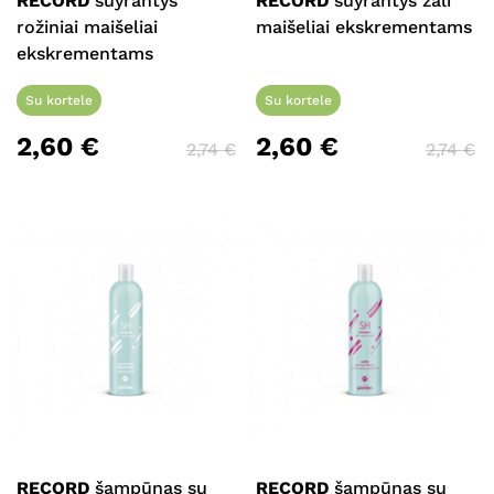
RECORD
suyrantys
RECORD
suyrantys žali
Krepšelyje nėra produktų.
rožiniai maišeliai
maišeliai ekskrementams
ekskrementams
Eiti Į Parduotuvę
Su kortele
Su kortele
2,60
€
2,60
€
2,74
€
2,74
€
RECORD
šampūnas su
RECORD
šampūnas su