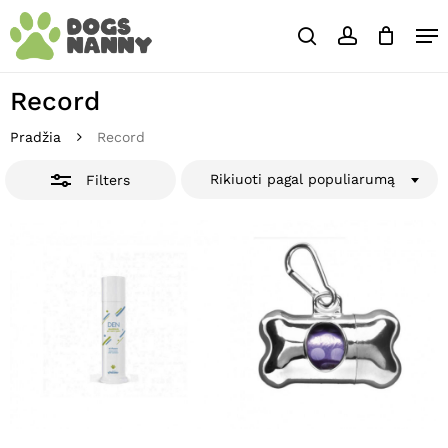
Skip
Close
Krepšelis
Me
to
Cart
Close
search
account
main
Close
Filters
content
Menu
Record
Pradžia
Record
Rikiuoti pagal populiarumą
Filters