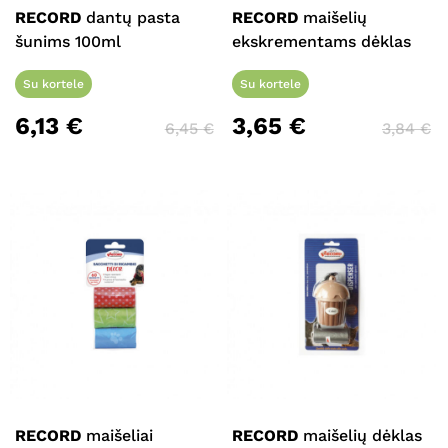
RECORD
dantų pasta
RECORD
maišelių
šunims 100ml
ekskrementams dėklas
Su kortele
Su kortele
6,13
€
3,65
€
6,45
€
3,84
€
RECORD
maišeliai
RECORD
maišelių dėklas