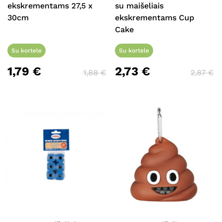
ekskrementams 27,5 x
su maišeliais
30cm
ekskrementams Cup
Cake
Su kortele
Su kortele
1,79
€
2,73
€
1,88
€
2,87
€