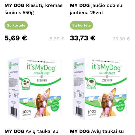
MY DOG
Riešutų kremas
MY DOG
jaučio oda su
šunims 550g
jautiena 25vnt
Su kortele
Su kortele
5,69
€
33,73
€
5,99
€
35,50
€
MY DOG
Avių taukai su
MY DOG
Avių taukai su