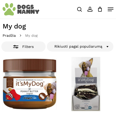
Skip
Close
Krepšelis
Me
to
Cart
Close
search
account
main
Close
Filters
content
Menu
My dog
Pradžia
My dog
Rikiuoti pagal populiarumą
Filters