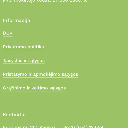
PVM mokėtojo kodas: LT100015888716
Informacija
DUK
Privatumo politika
Taisyklės ir sąlygos
Pristatymo ir apmokėjimo sąlygos
Grąžinimo ir keitimo sąlygos
Kontaktai
Europos pr. 122, Kaunas
+370 (674) 12 659