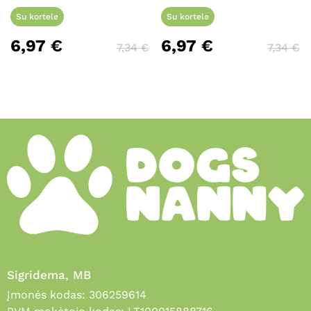
Su kortele
Su kortele
6,97
€
6,97
€
7,34
€
7,34
€
Sigridema, MB
Įmonės kodas: 306259614