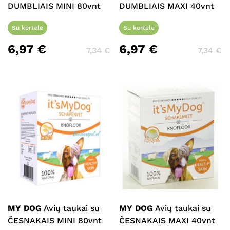
DUMBLIAIS MINI 80vnt
DUMBLIAIS MAXI 40vnt
Su kortele
Su kortele
6,97
€
6,97
€
7,34
€
7,34
€
Krepšelyje nėra produktų.
Eiti Į Parduotuvę
MY DOG
Avių taukai su
MY DOG
Avių taukai su
ČESNAKAIS MINI 80vnt
ČESNAKAIS MAXI 40vnt