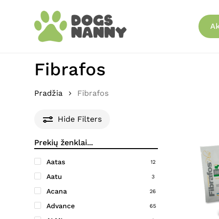
Skip
to
Ak
main
content
Fibrafos
Pradžia
Fibrafos
Hide
Filters
Aatas
12
Aatu
3
Acana
26
Advance
65