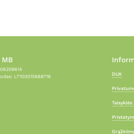
, MB
Inform
306259614
DUK
odas: LT100015888716
Privatumo
Taisyklės 
Pristaty
Grąžinimo