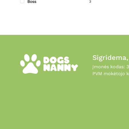
Boss
3
Boxby
35
Brit
128
Brit Care
106
Brit Care Mini
13
Brit Fresh
5
Brit Premium by Nature
25
Sigridema
CADOCARE
3
Įmonės kodas: 
Canina
11
PVM mokėtojo k
Canvit
21
Carbon Active
1
Carnilove
55
Chicopee
37
Croci
16
Cymedica
1