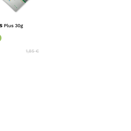
S
Plus 30g
1,85
€