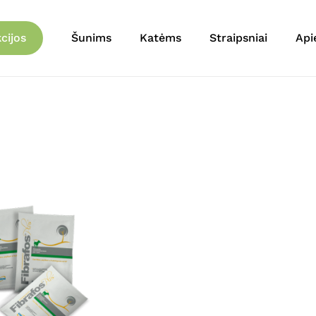
Krepšelis
cijos
Šunims
Katėms
Straipsniai
Api