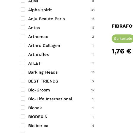
ALMI
3
Alpha spirit
38
Anju Beaute Paris
15
FIBRAFO
Antos
17
Arthomax
3
Su kortele
Arthro Collagen
1
1,76
€
Arthroflex
1
ATLET
1
Barking Heads
15
BEST FRIENDS
6
Bio-Groom
17
Bio-Life International
1
Biobak
1
BIODEXIN
1
Bioiberica
16