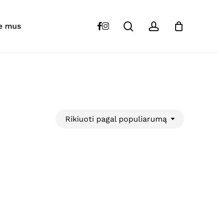
Close
Cart
search
account
facebook
instagram
e mus
Rikiuoti pagal populiarumą