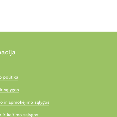
acija
 politika
ir sąlygos
mo ir apmokėjimo sąlygos
 ir keitimo sąlygos