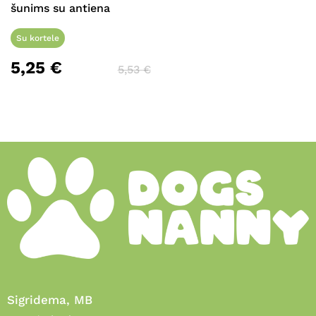
Krepšelyje nėra produktų.
šunims su antiena
Eiti Į Parduotuvę
Su kortele
5,25
€
5,53
€
Sigridema, MB