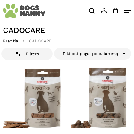
Skip
Close
Krepšelis
Me
to
Cart
Close
search
account
main
Close
Filters
content
Menu
CADOCARE
Pradžia
CADOCARE
Rikiuoti pagal populiarumą
Filters