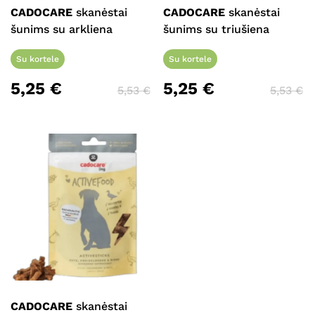
CADOCARE
skanėstai
CADOCARE
skanėstai
šunims su arkliena
šunims su triušiena
Su kortele
Su kortele
5,25
€
5,25
€
5,53
€
5,53
€
CADOCARE
skanėstai