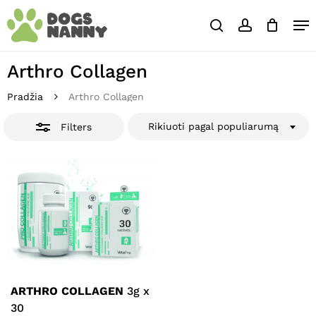
Skip
Close
Krepšelis
Me
to
Cart
Close
search
account
main
Close
Filters
content
Menu
Arthro Collagen
Pradžia
Arthro Collagen
Rikiuoti pagal populiarumą
Filters
ARTHRO COLLAGEN
3g x
30