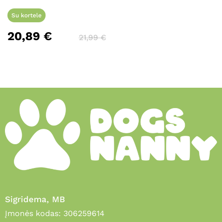
Su kortele
20,89
€
21,99
€
Krepšelyje nėra produktų.
Eiti Į Parduotuvę
Sigridema, MB
Įmonės kodas: 306259614