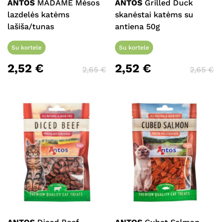
ANTOS
MADAME Mėsos
ANTOS
Grilled Duck
lazdelės katėms
skanėstai katėms su
lašiša/tunas
antiena 50g
Su kortele
Su kortele
2,52
€
2,52
€
2,65
€
2,65
€