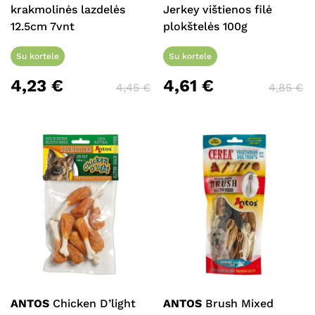
krakmolinės lazdelės
Jerkey vištienos filė
12.5cm 7vnt
plokštelės 100g
Su kortele
Su kortele
4,23
€
4,61
€
4,45
€
4,85
€
ANTOS
Chicken D’light
ANTOS
Brush Mixed