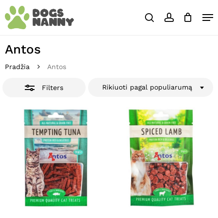
Skip
Close
Krepšelis
Me
to
Cart
Close
search
account
main
Close
Filters
content
Menu
Antos
Pradžia
Antos
Rikiuoti pagal populiarumą
Filters