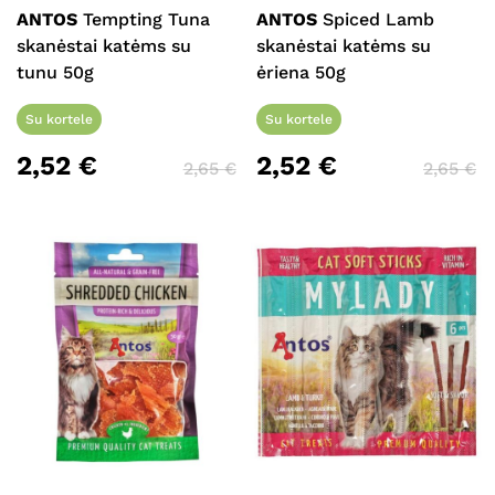
ANTOS
Tempting Tuna
ANTOS
Spiced Lamb
skanėstai katėms su
skanėstai katėms su
tunu 50g
ėriena 50g
Su kortele
Su kortele
2,52
€
2,52
€
2,65
€
2,65
€