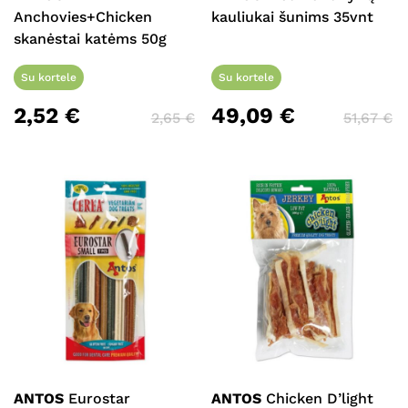
Anchovies+Chicken
kauliukai šunims 35vnt
skanėstai katėms 50g
Krepšelyje nėra produktų.
Su kortele
Su kortele
Eiti Į Parduotuvę
2,52
€
49,09
€
2,65
€
51,67
€
ANTOS
Eurostar
ANTOS
Chicken D’light