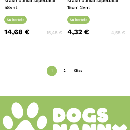
krakmoliniai šepetukai
krakmoliniai šepetukai
58vnt
15cm 2vnt
Su kortele
Su kortele
14,68
€
4,32
€
15,45
€
4,55
€
1
2
Kitas