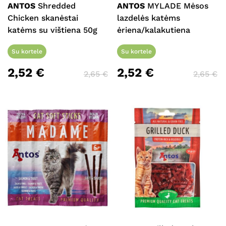
ANTOS
Shredded
ANTOS
MYLADE Mėsos
Chicken skanėstai
lazdelės katėms
katėms su vištiena 50g
ėriena/kalakutiena
Su kortele
Su kortele
2,52
€
2,52
€
2,65
€
2,65
€