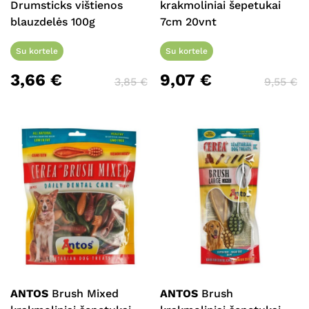
Drumsticks vištienos
krakmoliniai šepetukai
blauzdelės 100g
7cm 20vnt
Su kortele
Su kortele
3,66
€
9,07
€
3,85
€
9,55
€
ANTOS
Brush Mixed
ANTOS
Brush