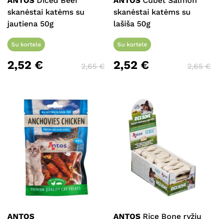
ANTOS
Diced Beef
ANTOS
Cubet Salmon
skanėstai katėms su
skanėstai katėms su
jautiena 50g
lašiša 50g
Su kortele
Su kortele
2,52
€
2,52
€
2,65
€
2,65
€
ANTOS
ANTOS
Rice Bone ryžių