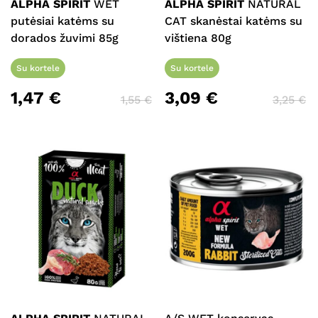
ALPHA SPIRIT
WET
ALPHA SPIRIT
NATURAL
putėsiai katėms su
CAT skanėstai katėms su
dorados žuvimi 85g
vištiena 80g
Su kortele
Su kortele
1,47
€
3,09
€
1,55
€
3,25
€