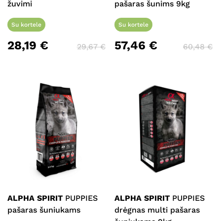
žuvimi
pašaras šunims 9kg
Su kortele
Su kortele
28,19
€
57,46
€
29,67
€
60,48
€
ALPHA SPIRIT
PUPPIES
ALPHA SPIRIT
PUPPIES
pašaras šuniukams
drėgnas multi pašaras