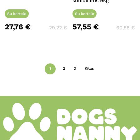
šuniukams 9kg
Su kortele
Su kortele
27,76
€
57,55
€
29,22
€
60,58
€
1
2
3
Kitas