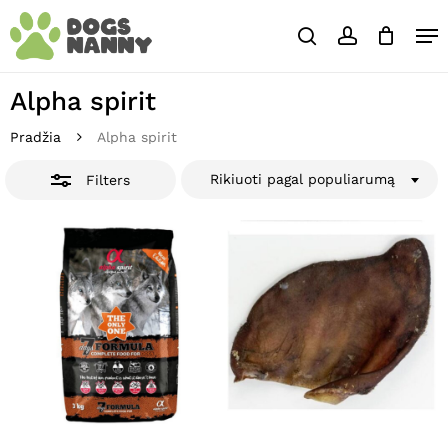
Skip
Close
Krepšelis
Me
to
Cart
Close
search
account
main
Close
Filters
content
Menu
Alpha spirit
Pradžia
Alpha spirit
Rikiuoti pagal populiarumą
Filters