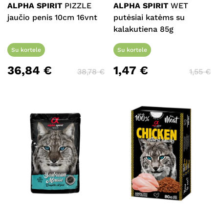
ALPHA SPIRIT
PIZZLE
ALPHA SPIRIT
WET
jaučio penis 10cm 16vnt
putėsiai katėms su
kalakutiena 85g
Su kortele
Su kortele
36,84
€
1,47
€
38,78
€
1,55
€