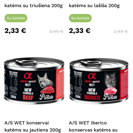
katėms su triušiena 200g
katėms su lašiša 200g
Krepšelyje nėra produktų.
Su kortele
Su kortele
2,33
€
2,33
€
Eiti Į Parduotuvę
2,45
€
2,45
€
A/S WET konservai
A/S WET Iberico
katėms su jautiena 200g
konservas katėms su