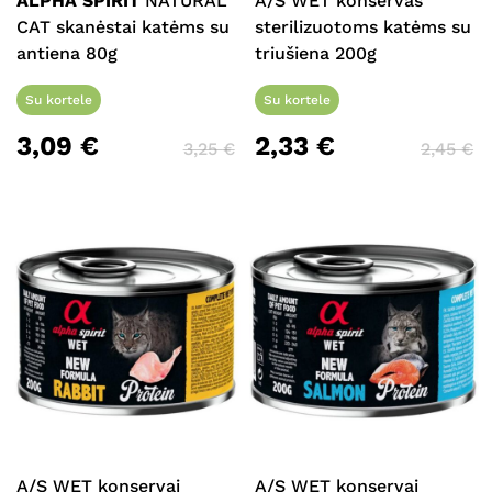
ALPHA SPIRIT
NATURAL
A/S WET konservas
CAT skanėstai katėms su
sterilizuotoms katėms su
antiena 80g
triušiena 200g
Su kortele
Su kortele
3,09
€
2,33
€
3,25
€
2,45
€
A/S WET konservai
A/S WET konservai