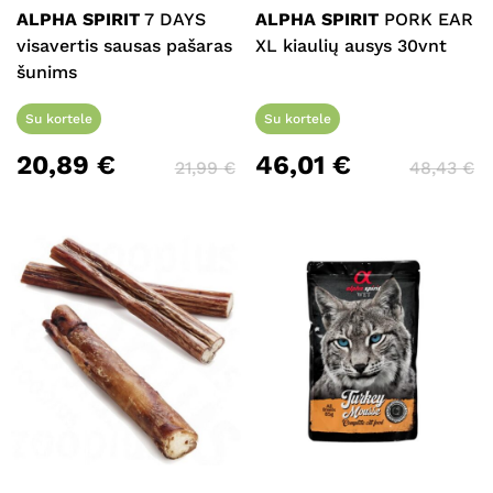
ALPHA SPIRIT
7 DAYS
ALPHA SPIRIT
PORK EAR
visavertis sausas pašaras
XL kiaulių ausys 30vnt
šunims
Su kortele
Su kortele
20,89
€
46,01
€
21,99
€
48,43
€