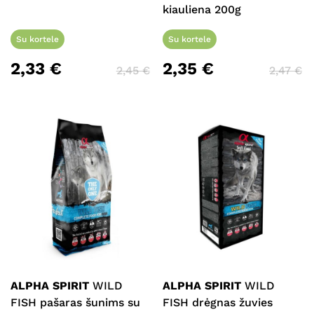
kiauliena 200g
Su kortele
Su kortele
2,33
€
2,35
€
2,45
€
2,47
€
ALPHA SPIRIT
WILD
ALPHA SPIRIT
WILD
FISH pašaras šunims su
FISH drėgnas žuvies