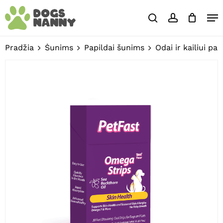
Skip
Close
Krepšelis
Me
to
Cart
search
account
main
Close
content
Menu
Pradžia
Šunims
Papildai šunims
Odai ir kailiui pa