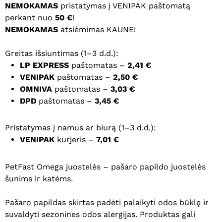
NEMOKAMAS
pristatymas į VENIPAK paštomatą
perkant nuo
50 €
!
NEMOKAMAS
atsiėmimas KAUNE!
Greitas išsiuntimas (1–3 d.d.):
LP EXPRESS
paštomatas –
2,41 €
VENIPAK
paštomatas –
2,50 €
OMNIVA
paštomatas –
3,03 €
DPD
paštomatas –
3,45 €
Pristatymas į namus ar biurą (1–3 d.d.):
VENIPAK
kurjeris –
7,01 €
PetFast Omega juostelės –
pašaro papildo juostelės
šunims ir katėms.
Pašaro papildas skirtas padėti palaikyti odos būklę ir
suvaldyti sezonines odos alergijas. Produktas gali