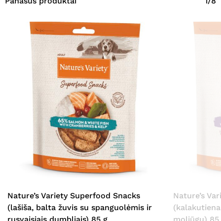
Panašūs produktai
1/8
Nature’s Variety Superfood Snacks
Nature’s Va
(lašiša, balta žuvis su spanguolėmis ir
(kalakutiena
rusvaisiais dumbliais) 85 g
moliūgu) 85