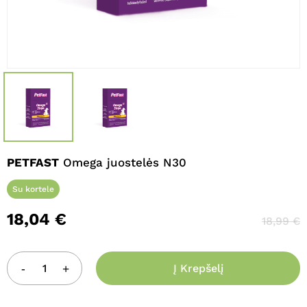
PETFAST
Omega juostelės N30
Su kortele
18,04
€
18,99
€
Į Krepšelį