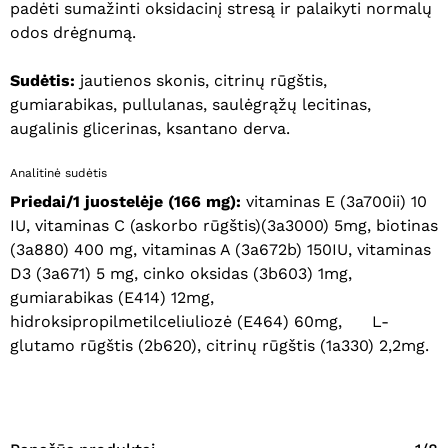
padėti sumažinti oksidacinį stresą ir palaikyti normalų
odos drėgnumą.
Sudėtis:
jautienos skonis, citrinų rūgštis,
gumiarabikas, pullulanas, saulėgrąžų lecitinas,
augalinis glicerinas, ksantano derva.
Analitinė sudėtis
Priedai/1 juostelėje (166 mg):
vitaminas E (3a700ii) 10
IU, vitaminas C (askorbo rūgštis)(3a3000) 5mg, biotinas
Krepšelyje nėra produktų.
(3a880) 400 mg, vitaminas A (3a672b) 150IU, vitaminas
D3 (3a671) 5 mg, cinko oksidas (3b603) 1mg,
Eiti Į Parduotuvę
gumiarabikas (E414) 12mg,
hidroksipropilmetilceliuliozė (E464) 60mg, L-
glutamo rūgštis (2b620), citrinų rūgštis (1a330) 2,2mg.