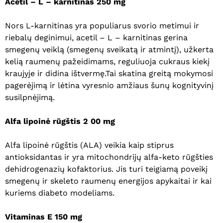
Acetil – L – karnitinas 250 mg
Nors L-karnitinas yra populiarus svorio metimui ir
riebalų deginimui, acetil – L – karnitinas gerina
smegenų veiklą (smegenų sveikatą ir atmintį), užkerta
kelią raumenų pažeidimams, reguliuoja cukraus kiekį
kraujyje ir didina ištvermę.Tai skatina greitą mokymosi
pagerėjimą ir lėtina vyresnio amžiaus šunų kognityvinį
susilpnėjimą.
Alfa lipoinė rūgštis 2
00 mg
Alfa lipoinė rūgštis (ALA) veikia kaip stiprus
antioksidantas ir yra mitochondrijų alfa-keto rūgšties
dehidrogenazių kofaktorius. Jis turi teigiamą poveikį
smegenų ir skeleto raumenų energijos apykaitai ir kai
kuriems diabeto modeliams.
Vitaminas E 150 mg