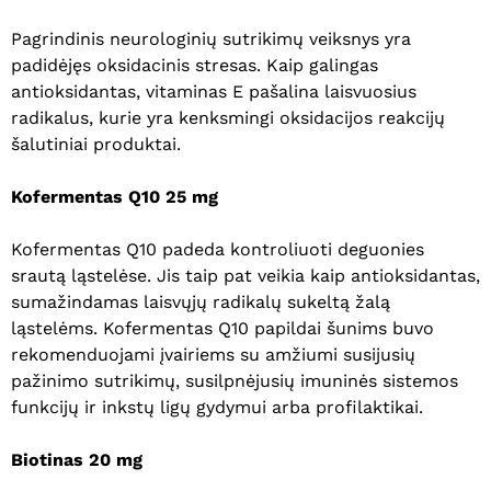
Pagrindinis neurologinių sutrikimų veiksnys yra
padidėjęs oksidacinis stresas. Kaip galingas
antioksidantas, vitaminas E pašalina laisvuosius
radikalus, kurie yra kenksmingi oksidacijos reakcijų
Krepšelyje nėra produktų.
šalutiniai produktai.
Eiti Į Parduotuvę
Kofermentas Q10 25 mg
Kofermentas Q10 padeda kontroliuoti deguonies
srautą ląstelėse. Jis taip pat veikia kaip antioksidantas,
sumažindamas laisvųjų radikalų sukeltą žalą
ląstelėms. Kofermentas Q10 papildai šunims buvo
rekomenduojami įvairiems su amžiumi susijusių
pažinimo sutrikimų, susilpnėjusių imuninės sistemos
funkcijų ir inkstų ligų gydymui arba profilaktikai.
Biotinas 20 mg