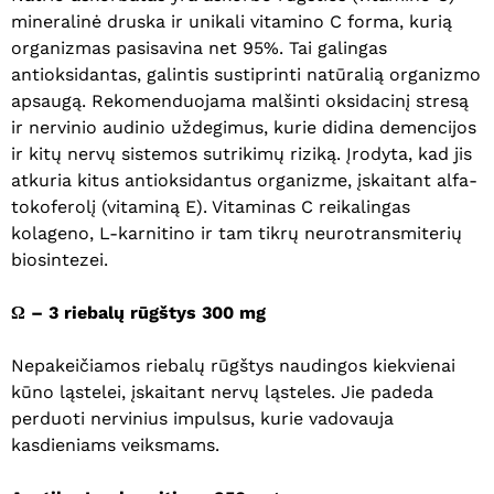
mineralinė druska ir unikali vitamino C forma, kurią
organizmas pasisavina net 95%. Tai galingas
antioksidantas, galintis sustiprinti natūralią organizmo
apsaugą. Rekomenduojama malšinti oksidacinį stresą
ir nervinio audinio uždegimus, kurie didina demencijos
ir kitų nervų sistemos sutrikimų riziką. Įrodyta, kad jis
atkuria kitus antioksidantus organizme, įskaitant alfa-
tokoferolį (vitaminą E). Vitaminas C reikalingas
kolageno, L-karnitino ir tam tikrų neurotransmiterių
biosintezei.
Ω – 3 riebalų rūgštys 300 mg
Nepakeičiamos riebalų rūgštys naudingos kiekvienai
kūno ląstelei, įskaitant nervų ląsteles. Jie padeda
perduoti nervinius impulsus, kurie vadovauja
kasdieniams veiksmams.