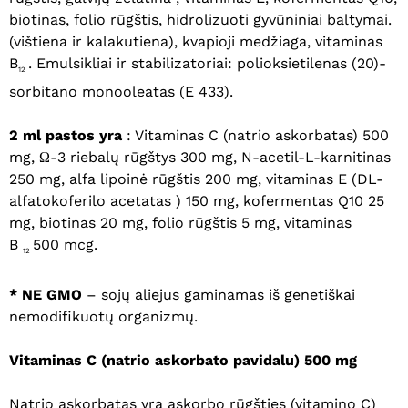
biotinas, folio rūgštis, hidrolizuoti gyvūniniai baltymai.
(vištiena ir kalakutiena), kvapioji medžiaga, vitaminas
B
. Emulsikliai ir stabilizatoriai: polioksietilenas (20)-
12
sorbitano monooleatas (E 433).
2 ml pastos yra
: Vitaminas C (natrio askorbatas) 500
mg, Ω-3 riebalų rūgštys 300 mg, N-acetil-L-karnitinas
250 mg, alfa lipoinė rūgštis 200 mg, vitaminas E (DL-
alfatokoferilo acetatas ) 150 mg, kofermentas Q10 25
mg, biotinas 20 mg, folio rūgštis 5 mg, vitaminas
B
500 mcg.
12
*
NE GMO
– sojų aliejus gaminamas iš genetiškai
nemodifikuotų organizmų.
Vitaminas C (natrio askorbato pavidalu) 500 mg
Natrio askorbatas yra askorbo rūgšties (vitamino C)