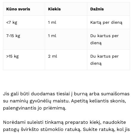
Kūno svoris
Kiekis
Dažnis
<7 kg
1 ml
Kartą per dieną
7-15 kg
1 ml
Du kartus per
dieną
>15 kg
2 ml
Du kartus per
dieną
Jis gali būti duodamas tiesiai į burną arba sumaišomas
su naminių gyvūnėlių maistu. Apetitą keliantis skonis,
palengvinantis jo priėmimą.
Norėdami suleisti tinkamą preparato kiekį, naudokite
patogų švirkšto stūmoklio ratuką. Sukite ratuką, kol jis