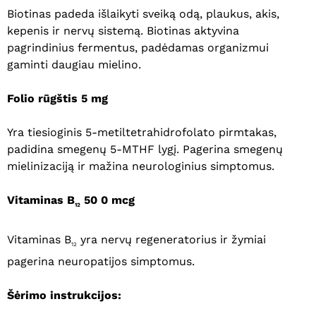
Biotinas padeda išlaikyti sveiką odą, plaukus, akis,
kepenis ir nervų sistemą. Biotinas aktyvina
pagrindinius fermentus, padėdamas organizmui
gaminti daugiau mielino.
Folio rūgštis 5 mg
Yra tiesioginis 5-metiltetrahidrofolato pirmtakas,
padidina smegenų 5-MTHF lygį. Pagerina smegenų
mielinizaciją ir mažina neurologinius simptomus.
Vitaminas B
50
0
mcg
12
Vitaminas B
yra nervų regeneratorius ir žymiai
12
pagerina neuropatijos simptomus.
Šėrimo instrukcijos: