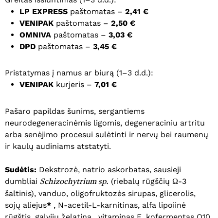
LP EXPRESS
paštomatas –
2,41 €
VENIPAK
paštomatas –
2,50 €
OMNIVA
paštomatas –
3,03 €
DPD
paštomatas –
3,45 €
Pristatymas į namus ar biurą (1–3 d.d.):
VENIPAK
kurjeris –
7,01 €
Pašaro papildas šunims, sergantiems
neurodegeneracinėmis ligomis, degeneraciniu artritu
arba senėjimo procesui sulėtinti ir nervų bei raumenų
ir kaulų audiniams atstatyti.
Sudėtis:
Dekstrozė, natrio askorbatas, sausieji
dumbliai
(riebalų rūgščių Ω-3
Schizochytrium sp.
šaltinis), vanduo, oligofruktozės sirupas, glicerolis,
sojų aliejus
*
, N-acetil-L-karnitinas, alfa lipoiinė
rūgštis, galvijų želatina , vitaminas E, kofermentas Q10,