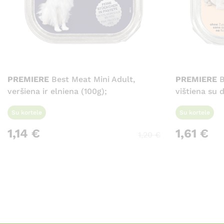
PREMIERE
Best Meat Mini Adult,
PREMIERE
B
veršiena ir elniena (100g);
vištiena su 
Su kortele
Su kortele
1,14
€
1,61
€
1,20
€