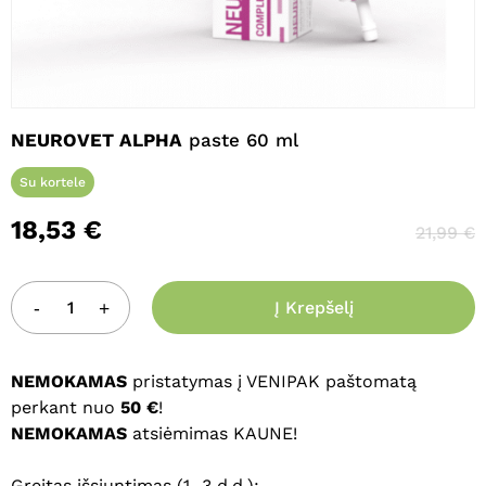
NEUROVET ALPHA
paste 60 ml
Su kortele
18,53
€
21,99
€
Į Krepšelį
NEMOKAMAS
pristatymas į VENIPAK paštomatą
perkant nuo
50 €
!
NEMOKAMAS
atsiėmimas KAUNE!
Greitas išsiuntimas (1–3 d.d.):